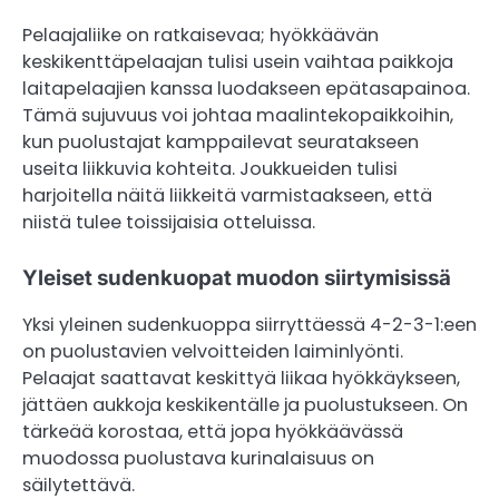
Pelaajaliike on ratkaisevaa; hyökkäävän
keskikenttäpelaajan tulisi usein vaihtaa paikkoja
laitapelaajien kanssa luodakseen epätasapainoa.
Tämä sujuvuus voi johtaa maalintekopaikkoihin,
kun puolustajat kamppailevat seuratakseen
useita liikkuvia kohteita. Joukkueiden tulisi
harjoitella näitä liikkeitä varmistaakseen, että
niistä tulee toissijaisia otteluissa.
Yleiset sudenkuopat muodon siirtymisissä
Yksi yleinen sudenkuoppa siirryttäessä 4-2-3-1:een
on puolustavien velvoitteiden laiminlyönti.
Pelaajat saattavat keskittyä liikaa hyökkäykseen,
jättäen aukkoja keskikentälle ja puolustukseen. On
tärkeää korostaa, että jopa hyökkäävässä
muodossa puolustava kurinalaisuus on
säilytettävä.