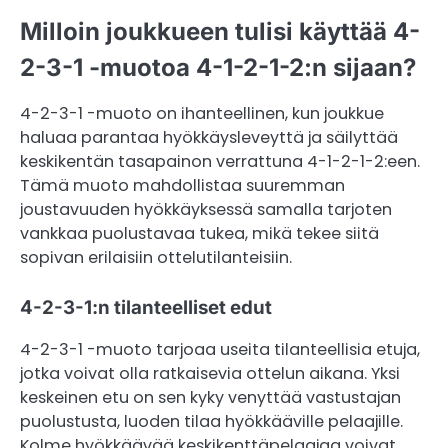
Milloin joukkueen tulisi käyttää 4-
2-3-1 -muotoa 4-1-2-1-2:n sijaan?
4-2-3-1 -muoto on ihanteellinen, kun joukkue
haluaa parantaa hyökkäysleveyttä ja säilyttää
keskikentän tasapainon verrattuna 4-1-2-1-2:een.
Tämä muoto mahdollistaa suuremman
joustavuuden hyökkäyksessä samalla tarjoten
vankkaa puolustavaa tukea, mikä tekee siitä
sopivan erilaisiin ottelutilanteisiin.
4-2-3-1:n tilanteelliset edut
4-2-3-1 -muoto tarjoaa useita tilanteellisia etuja,
jotka voivat olla ratkaisevia ottelun aikana. Yksi
keskeinen etu on sen kyky venyttää vastustajan
puolustusta, luoden tilaa hyökkääville pelaajille.
Kolme hyökkäävää keskikenttäpelaajaa voivat