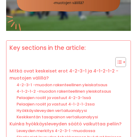
Key sections in the article:
Mitkä ovat keskeiset erot 4-2-3-1 ja 4-1-2-1-2 -
muotojen välillä?
4-2-3-1 -muodon rakenteellinen yleiskatsaus
4-1-2-1-2 -muodon rakenteellinen yleiskatsaus
Pelaajien roolit ja vastuut 4-2-3-1ssä
Pelaajien roolit ja vastuut 4-1-2-1-2ssa
Hyökkäysleveyden vertailuanalyysi
Keskikentän tasapainon vertailuanalyysi
Kuinka hyökkäysleveyden säätö vaikuttaa peliin?
Leveyden merkitys 4-2-3-1 -muodossa