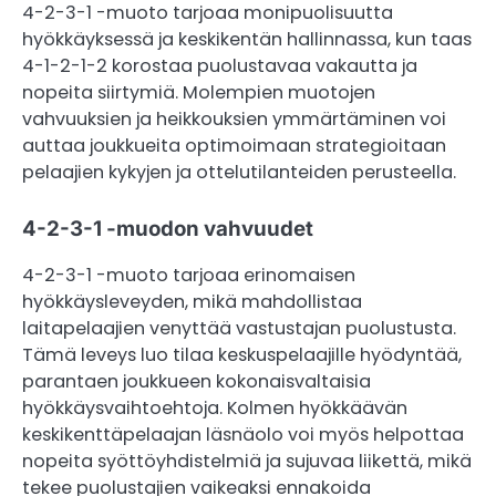
4-2-3-1 -muoto tarjoaa monipuolisuutta
hyökkäyksessä ja keskikentän hallinnassa, kun taas
4-1-2-1-2 korostaa puolustavaa vakautta ja
nopeita siirtymiä. Molempien muotojen
vahvuuksien ja heikkouksien ymmärtäminen voi
auttaa joukkueita optimoimaan strategioitaan
pelaajien kykyjen ja ottelutilanteiden perusteella.
4-2-3-1 -muodon vahvuudet
4-2-3-1 -muoto tarjoaa erinomaisen
hyökkäysleveyden, mikä mahdollistaa
laitapelaajien venyttää vastustajan puolustusta.
Tämä leveys luo tilaa keskuspelaajille hyödyntää,
parantaen joukkueen kokonaisvaltaisia
hyökkäysvaihtoehtoja. Kolmen hyökkäävän
keskikenttäpelaajan läsnäolo voi myös helpottaa
nopeita syöttöyhdistelmiä ja sujuvaa liikettä, mikä
tekee puolustajien vaikeaksi ennakoida