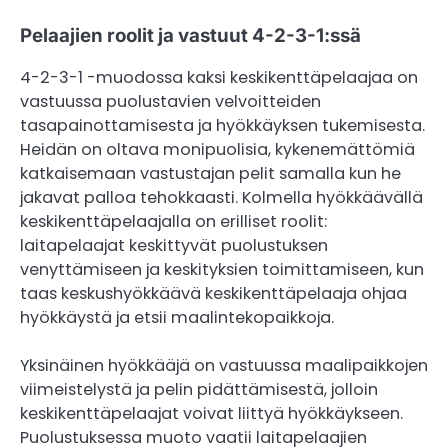
Pelaajien roolit ja vastuut 4-2-3-1:ssä
4-2-3-1 -muodossa kaksi keskikenttäpelaajaa on
vastuussa puolustavien velvoitteiden
tasapainottamisesta ja hyökkäyksen tukemisesta.
Heidän on oltava monipuolisia, kykenemättömiä
katkaisemaan vastustajan pelit samalla kun he
jakavat palloa tehokkaasti. Kolmella hyökkäävällä
keskikenttäpelaajalla on erilliset roolit:
laitapelaajat keskittyvät puolustuksen
venyttämiseen ja keskityksien toimittamiseen, kun
taas keskushyökkäävä keskikenttäpelaaja ohjaa
hyökkäystä ja etsii maalintekopaikkoja.
Yksinäinen hyökkääjä on vastuussa maalipaikkojen
viimeistelystä ja pelin pidättämisestä, jolloin
keskikenttäpelaajat voivat liittyä hyökkäykseen.
Puolustuksessa muoto vaatii laitapelaajien