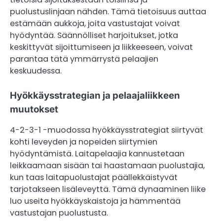
puolustuslinjaan nähden. Tämä tietoisuus auttaa
estämään aukkoja, joita vastustajat voivat
hyödyntää. Säännölliset harjoitukset, jotka
keskittyvät sijoittumiseen ja liikkeeseen, voivat
parantaa tätä ymmärrystä pelaajien
keskuudessa.
Hyökkäysstrategian ja pelaajaliikkeen
muutokset
4-2-3-1 -muodossa hyökkäysstrategiat siirtyvät
kohti leveyden ja nopeiden siirtymien
hyödyntämistä. Laitapelaajia kannustetaan
leikkaamaan sisään tai haastamaan puolustajia,
kun taas laitapuolustajat päällekkäistyvät
tarjotakseen lisäleveyttä. Tämä dynaaminen liike
luo useita hyökkäyskaistoja ja hämmentää
vastustajan puolustusta.