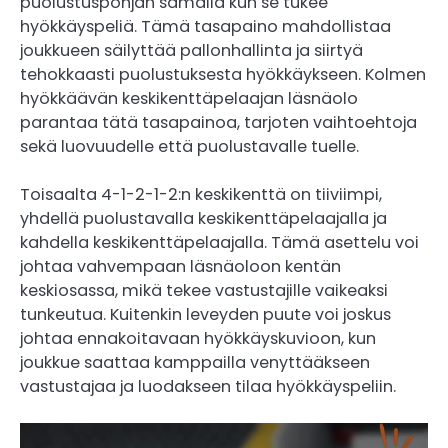
puolustuspohjan samalla kun se tukee
hyökkäyspeliä. Tämä tasapaino mahdollistaa
joukkueen säilyttää pallonhallinta ja siirtyä
tehokkaasti puolustuksesta hyökkäykseen. Kolmen
hyökkäävän keskikenttäpelaajan läsnäolo
parantaa tätä tasapainoa, tarjoten vaihtoehtoja
sekä luovuudelle että puolustavalle tuelle.
Toisaalta 4-1-2-1-2:n keskikenttä on tiiviimpi,
yhdellä puolustavalla keskikenttäpelaajalla ja
kahdella keskikenttäpelaajalla. Tämä asettelu voi
johtaa vahvempaan läsnäoloon kentän
keskiosassa, mikä tekee vastustajille vaikeaksi
tunkeutua. Kuitenkin leveyden puute voi joskus
johtaa ennakoitavaan hyökkäyskuvioon, kun
joukkue saattaa kamppailla venyttääkseen
vastustajaa ja luodakseen tilaa hyökkäyspeliin.