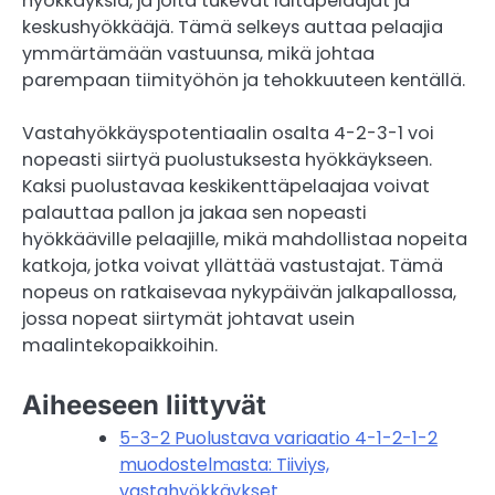
hyökkäyksiä, ja joita tukevat laitapelaajat ja
keskushyökkääjä. Tämä selkeys auttaa pelaajia
ymmärtämään vastuunsa, mikä johtaa
parempaan tiimityöhön ja tehokkuuteen kentällä.
Vastahyökkäyspotentiaalin osalta 4-2-3-1 voi
nopeasti siirtyä puolustuksesta hyökkäykseen.
Kaksi puolustavaa keskikenttäpelaajaa voivat
palauttaa pallon ja jakaa sen nopeasti
hyökkääville pelaajille, mikä mahdollistaa nopeita
katkoja, jotka voivat yllättää vastustajat. Tämä
nopeus on ratkaisevaa nykypäivän jalkapallossa,
jossa nopeat siirtymät johtavat usein
maalintekopaikkoihin.
Aiheeseen liittyvät
5-3-2 Puolustava variaatio 4-1-2-1-2
muodostelmasta: Tiiviys,
vastahyökkäykset