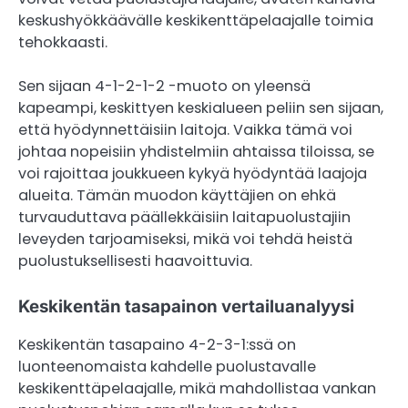
keskushyökkäävälle keskikenttäpelaajalle toimia
tehokkaasti.
Sen sijaan 4-1-2-1-2 -muoto on yleensä
kapeampi, keskittyen keskialueen peliin sen sijaan,
että hyödynnettäisiin laitoja. Vaikka tämä voi
johtaa nopeisiin yhdistelmiin ahtaissa tiloissa, se
voi rajoittaa joukkueen kykyä hyödyntää laajoja
alueita. Tämän muodon käyttäjien on ehkä
turvauduttava päällekkäisiin laitapuolustajiin
leveyden tarjoamiseksi, mikä voi tehdä heistä
puolustuksellisesti haavoittuvia.
Keskikentän tasapainon vertailuanalyysi
Keskikentän tasapaino 4-2-3-1:ssä on
luonteenomaista kahdelle puolustavalle
keskikenttäpelaajalle, mikä mahdollistaa vankan