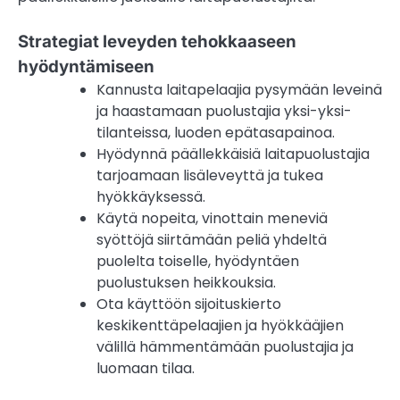
Strategiat leveyden tehokkaaseen
hyödyntämiseen
Kannusta laitapelaajia pysymään leveinä
ja haastamaan puolustajia yksi-yksi-
tilanteissa, luoden epätasapainoa.
Hyödynnä päällekkäisiä laitapuolustajia
tarjoamaan lisäleveyttä ja tukea
hyökkäyksessä.
Käytä nopeita, vinottain meneviä
syöttöjä siirtämään peliä yhdeltä
puolelta toiselle, hyödyntäen
puolustuksen heikkouksia.
Ota käyttöön sijoituskierto
keskikenttäpelaajien ja hyökkääjien
välillä hämmentämään puolustajia ja
luomaan tilaa.