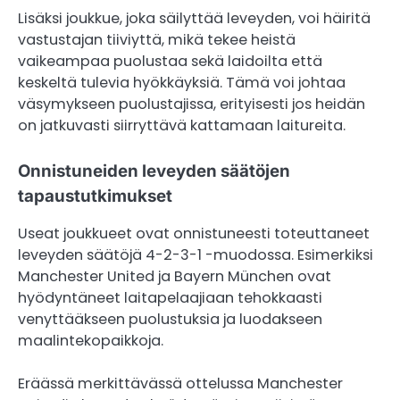
Lisäksi joukkue, joka säilyttää leveyden, voi häiritä
vastustajan tiiviyttä, mikä tekee heistä
vaikeampaa puolustaa sekä laidoilta että
keskeltä tulevia hyökkäyksiä. Tämä voi johtaa
väsymykseen puolustajissa, erityisesti jos heidän
on jatkuvasti siirryttävä kattamaan laitureita.
Onnistuneiden leveyden säätöjen
tapaustutkimukset
Useat joukkueet ovat onnistuneesti toteuttaneet
leveyden säätöjä 4-2-3-1 -muodossa. Esimerkiksi
Manchester United ja Bayern München ovat
hyödyntäneet laitapelaajiaan tehokkaasti
venyttääkseen puolustuksia ja luodakseen
maalintekopaikkoja.
Eräässä merkittävässä ottelussa Manchester