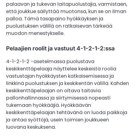
palaavan ja tukevan laitapuolustajia, varmistaen,
että joukkue säilyttää muotonsa, kun se on ilman
palloa. Tämä tasapaino hyökkäyksen ja
puolustuksen välillä on ratkaisevan tärkeää
muodon menestykselle.
Pelaajien roolit ja vastuut 4-1-2-1-2:ssa
4-1-2-1-2 -asetelmassa puolustava
keskikenttäpelaaja näyttelee keskeistä roolia
vastustajan hyökkäysten katkaisemisessa ja
linkkinä puolustuksen ja keskikentän välillä. Kahden
keskikenttäpelaajan on oltava taitavia
pallonhallinnassa ja siirtymisessä nopeasti
tukemaan hyökkääjiä. Hyökkäävän
keskikenttäpelaajan tehtävänä on luoda paikkoja
ja antaa syöttöjä, usein toimien joukkueen
luovana keskuksena.