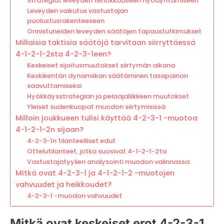
Strategiat leveyden tehokkaaseen hyödyntämiseen
Leveyden vaikutus vastustajan
puolustusrakenteeseen
Onnistuneiden leveyden säätöjen tapaustutkimukset
Millaisia taktisia säätöjä tarvitaan siirryttäessä
4-1-2-1-2sta 4-2-3-1een?
Keskeiset sijoitusmuutokset siirtymän aikana
Keskikentän dynamiikan säätäminen tasapainon
saavuttamiseksi
Hyökkäysstrategian ja pelaajaliikkeen muutokset
Yleiset sudenkuopat muodon siirtymisissä
Milloin joukkueen tulisi käyttää 4-2-3-1 -muotoa
4-1-2-1-2n sijaan?
4-2-3-1n tilanteelliset edut
Ottelutilanteet, jotka suosivat 4-1-2-1-2ta
Vastustajatyylien analysointi muodon valinnassa
Mitkä ovat 4-2-3-1 ja 4-1-2-1-2 -muotojen
vahvuudet ja heikkoudet?
4-2-3-1 -muodon vahvuudet
Mitkä ovat keskeiset erot 4-2-3-1