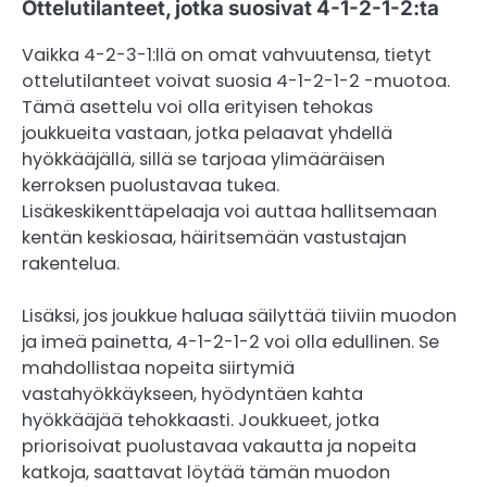
Ottelutilanteet, jotka suosivat 4-1-2-1-2:ta
Vaikka 4-2-3-1:llä on omat vahvuutensa, tietyt
ottelutilanteet voivat suosia 4-1-2-1-2 -muotoa.
Tämä asettelu voi olla erityisen tehokas
joukkueita vastaan, jotka pelaavat yhdellä
hyökkääjällä, sillä se tarjoaa ylimääräisen
kerroksen puolustavaa tukea.
Lisäkeskikenttäpelaaja voi auttaa hallitsemaan
kentän keskiosaa, häiritsemään vastustajan
rakentelua.
Lisäksi, jos joukkue haluaa säilyttää tiiviin muodon
ja imeä painetta, 4-1-2-1-2 voi olla edullinen. Se
mahdollistaa nopeita siirtymiä
vastahyökkäykseen, hyödyntäen kahta
hyökkääjää tehokkaasti. Joukkueet, jotka
priorisoivat puolustavaa vakautta ja nopeita
katkoja, saattavat löytää tämän muodon