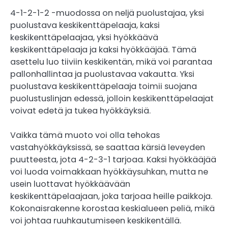
4-1-2-1-2 -muodossa on neljä puolustajaa, yksi
puolustava keskikenttäpelaaja, kaksi
keskikenttäpelaajaa, yksi hyökkäävä
keskikenttäpelaaja ja kaksi hyökkääjää. Tämä
asettelu luo tiiviin keskikentän, mikä voi parantaa
pallonhallintaa ja puolustavaa vakautta. Yksi
puolustava keskikenttäpelaaja toimii suojana
puolustuslinjan edessä, jolloin keskikenttäpelaajat
voivat edetä ja tukea hyökkäyksiä.
Vaikka tämä muoto voi olla tehokas
vastahyökkäyksissä, se saattaa kärsiä leveyden
puutteesta, jota 4-2-3-1 tarjoaa. Kaksi hyökkääjää
voi luoda voimakkaan hyökkäysuhkan, mutta ne
usein luottavat hyökkäävään
keskikenttäpelaajaan, joka tarjoaa heille paikkoja.
Kokonaisrakenne korostaa keskialueen peliä, mikä
voi johtaa ruuhkautumiseen keskikentällä.