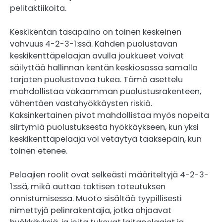
pelitaktiikoita.
Keskikentän tasapaino on toinen keskeinen
vahvuus 4-2-3-1:ssä. Kahden puolustavan
keskikenttäpelaajan avulla joukkueet voivat
säilyttää hallinnan kentän keskiosassa samalla
tarjoten puolustavaa tukea. Tämä asettelu
mahdollistaa vakaamman puolustusrakenteen,
vähentäen vastahyökkäysten riskiä.
Kaksinkertainen pivot mahdollistaa myös nopeita
siirtymiä puolustuksesta hyökkäykseen, kun yksi
keskikenttäpelaaja voi vetäytyä taaksepäin, kun
toinen etenee.
Pelaajien roolit ovat selkeästi määriteltyjä 4-2-3-
1:ssä, mikä auttaa taktisen toteutuksen
onnistumisessa. Muoto sisältää tyypillisesti
nimettyjä pelinrakentajia, jotka ohjaavat