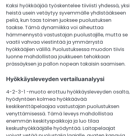
Kaksi hyökkääjää työskentelee tiiviisti yhdessä, yksi
heistä usein vetäytyy syvemmälle yhdistääkseen
peliä, kun taas toinen juoksee puolustuksen
taakse. Tämä dynamiikka voi aiheuttaa
hämmennystä vastustajan puolustajille, mutta se
vaatii vahvaa viestintää ja ymmärrystä
hyökkääjien välillä. Puolustuksessa muodon tiivis
luonne mahdollistaa joukkueen tehokkaan
prässäyksen ja pallon nopean takaisin saamisen.
Hyökkäysleveyden vertailuanalyysi
4-2-3-1 -muoto erottuu hyökkäysleveyden osalta,
hyödyntäen kolmea hyökkäävää
keskikenttäpelaajaa vastustajan puolustuksen
venyttämisessä. Tämä leveys mahdollistaa
enemmän keskityspaikkoja ja luo tilaa
keskushyökkääjälle hyödyntää. Laitapelaajat
voivat vetää puolustajia laajalle, avaten kanavia