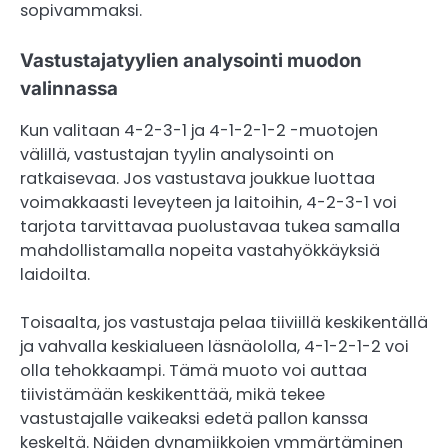
sopivammaksi.
Vastustajatyylien analysointi muodon
valinnassa
Kun valitaan 4-2-3-1 ja 4-1-2-1-2 -muotojen
välillä, vastustajan tyylin analysointi on
ratkaisevaa. Jos vastustava joukkue luottaa
voimakkaasti leveyteen ja laitoihin, 4-2-3-1 voi
tarjota tarvittavaa puolustavaa tukea samalla
mahdollistamalla nopeita vastahyökkäyksiä
laidoilta.
Toisaalta, jos vastustaja pelaa tiiviillä keskikentällä
ja vahvalla keskialueen läsnäololla, 4-1-2-1-2 voi
olla tehokkaampi. Tämä muoto voi auttaa
tiivistämään keskikenttää, mikä tekee
vastustajalle vaikeaksi edetä pallon kanssa
keskeltä. Näiden dynamiikkojen ymmärtäminen