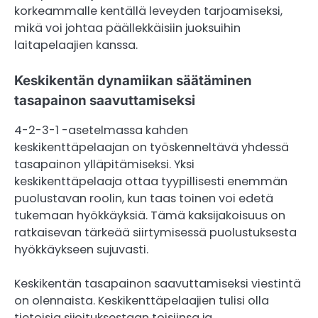
korkeammalle kentällä leveyden tarjoamiseksi,
mikä voi johtaa päällekkäisiin juoksuihin
laitapelaajien kanssa.
Keskikentän dynamiikan säätäminen
tasapainon saavuttamiseksi
4-2-3-1 -asetelmassa kahden
keskikenttäpelaajan on työskenneltävä yhdessä
tasapainon ylläpitämiseksi. Yksi
keskikenttäpelaaja ottaa tyypillisesti enemmän
puolustavan roolin, kun taas toinen voi edetä
tukemaan hyökkäyksiä. Tämä kaksijakoisuus on
ratkaisevan tärkeää siirtymisessä puolustuksesta
hyökkäykseen sujuvasti.
Keskikentän tasapainon saavuttamiseksi viestintä
on olennaista. Keskikenttäpelaajien tulisi olla
tietoisia sijoituksestaan toisiinsa ja