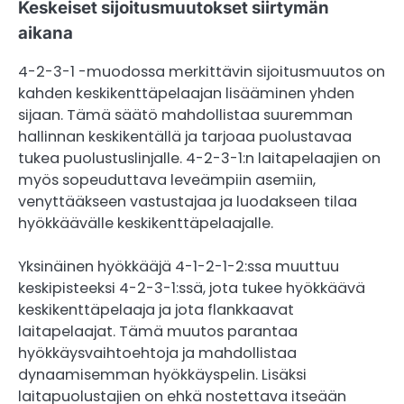
Keskeiset sijoitusmuutokset siirtymän
aikana
4-2-3-1 -muodossa merkittävin sijoitusmuutos on
kahden keskikenttäpelaajan lisääminen yhden
sijaan. Tämä säätö mahdollistaa suuremman
hallinnan keskikentällä ja tarjoaa puolustavaa
tukea puolustuslinjalle. 4-2-3-1:n laitapelaajien on
myös sopeuduttava leveämpiin asemiin,
venyttääkseen vastustajaa ja luodakseen tilaa
hyökkäävälle keskikenttäpelaajalle.
Yksinäinen hyökkääjä 4-1-2-1-2:ssa muuttuu
keskipisteeksi 4-2-3-1:ssä, jota tukee hyökkäävä
keskikenttäpelaaja ja jota flankkaavat
laitapelaajat. Tämä muutos parantaa
hyökkäysvaihtoehtoja ja mahdollistaa
dynaamisemman hyökkäyspelin. Lisäksi
laitapuolustajien on ehkä nostettava itseään