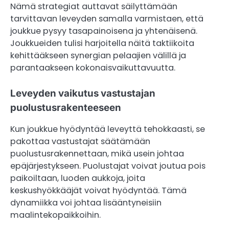
Nämä strategiat auttavat säilyttämään
tarvittavan leveyden samalla varmistaen, että
joukkue pysyy tasapainoisena ja yhtenäisenä.
Joukkueiden tulisi harjoitella näitä taktiikoita
kehittääkseen synergian pelaajien välillä ja
parantaakseen kokonaisvaikuttavuutta.
Leveyden vaikutus vastustajan
puolustusrakenteeseen
Kun joukkue hyödyntää leveyttä tehokkaasti, se
pakottaa vastustajat säätämään
puolustusrakennettaan, mikä usein johtaa
epäjärjestykseen. Puolustajat voivat joutua pois
paikoiltaan, luoden aukkoja, joita
keskushyökkääjät voivat hyödyntää. Tämä
dynamiikka voi johtaa lisääntyneisiin
maalintekopaikkoihin.