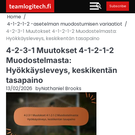
Skip
teamlogitech.fi
Subscribe
to
Home
content
4-1-2-1-2 -asetelman muodostumisen variaatiot
4-2-3-1 Muutokset 4-1-2-1-2 Muodostelmasta:
Hyökkäysleveys, keskikentän tasapaino
4-2-3-1 Muutokset 4-1-2-1-2
Muodostelmasta:
Hyökkäysleveys, keskikentän
tasapaino
13/02/2026
by
Nathaniel Brooks