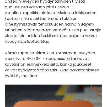
Unitedin leveyden hyödyntäminen tiivistä
puolustusta vastaan johti useisiin
maalintekopaikkoihin keskityksien ja leikkausten
kautta, mikä osoittaa tämän taktisen
lähestymistavan tehokkuuden. Samoin Bayern
Münchenin laitapelaajat vetävät usein puolustajia
ulos, jolloin heidän keskikenttäpelaajansa voivat
hyödyntää luotua tilaa.
Nämä tapaustutkimukset korostavat leveyden
merkitystä 4-2-3-1 -muodossa ja tarjoavat
käytännön esimerkkejä siitä, kuinka joukkueet
voivat hyödyntää tätä taktiikkaa parantaakseen
hyökkäyspeliään.