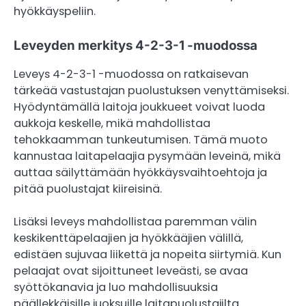
hyökkäyspeliin.
Leveyden merkitys 4-2-3-1 -muodossa
Leveys 4-2-3-1 -muodossa on ratkaisevan
tärkeää vastustajan puolustuksen venyttämiseksi.
Hyödyntämällä laitoja joukkueet voivat luoda
aukkoja keskelle, mikä mahdollistaa
tehokkaamman tunkeutumisen. Tämä muoto
kannustaa laitapelaajia pysymään leveinä, mikä
auttaa säilyttämään hyökkäysvaihtoehtoja ja
pitää puolustajat kiireisinä.
Lisäksi leveys mahdollistaa paremman välin
keskikenttäpelaajien ja hyökkääjien välillä,
edistäen sujuvaa liikettä ja nopeita siirtymiä. Kun
pelaajat ovat sijoittuneet leveästi, se avaa
syöttökanavia ja luo mahdollisuuksia
päällekkäisille juoksuille laitapuolustajilta.