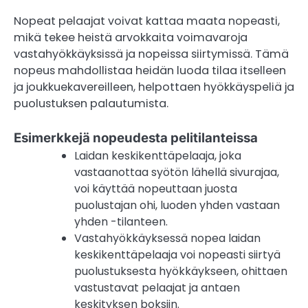
Nopeat pelaajat voivat kattaa maata nopeasti,
mikä tekee heistä arvokkaita voimavaroja
vastahyökkäyksissä ja nopeissa siirtymissä. Tämä
nopeus mahdollistaa heidän luoda tilaa itselleen
ja joukkuekavereilleen, helpottaen hyökkäyspeliä ja
puolustuksen palautumista.
Esimerkkejä nopeudesta pelitilanteissa
Laidan keskikenttäpelaaja, joka
vastaanottaa syötön lähellä sivurajaa,
voi käyttää nopeuttaan juosta
puolustajan ohi, luoden yhden vastaan
yhden -tilanteen.
Vastahyökkäyksessä nopea laidan
keskikenttäpelaaja voi nopeasti siirtyä
puolustuksesta hyökkäykseen, ohittaen
vastustavat pelaajat ja antaen
keskityksen boksiin.