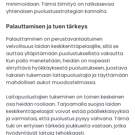
minimoidaan. Tämä tiimityö on ratkaisevaa
yhtenäisen puolustusstrategian kannalta.
Palauttamisen ja tuen tärkeys
Palauttaminen on perustavanlaatuinen
velvollisuus laidan keskikenttäpelaajille, sillä se
auttaa ylläpitämään puolustuksellista vakautta.
Kun pallo menetetään, heidän on nopeasti
siirryttävä hyökkäyksestä puolustukseen, juostava
takaisin tukemaan laitapuolustajia ja täyttämään
mahdolliset aukot muodostelmassa.
Laitapuolustajien tukeminen on toinen keskeinen
osa heidän rooliaan. Tarjoamalla suojaa laidan
keskikenttäpelaajat voivat estää päällekkäisyyksiä
ja varmistaa, että puolustus pysyy vahvana. Tämä
tuki on erityisen tärkeää joukkueita vastaan, jotka
hyödyntävät laitoja tehokkaasti.