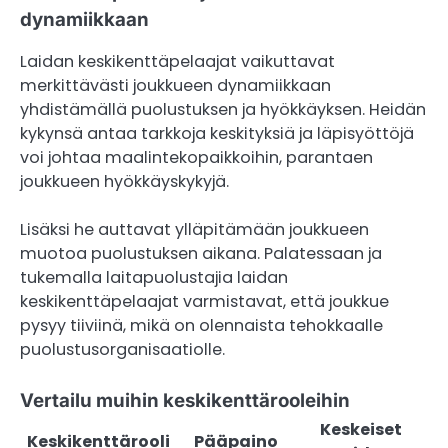
dynamiikkaan
Laidan keskikenttäpelaajat vaikuttavat
merkittävästi joukkueen dynamiikkaan
yhdistämällä puolustuksen ja hyökkäyksen. Heidän
kykynsä antaa tarkkoja keskityksiä ja läpisyöttöjä
voi johtaa maalintekopaikkoihin, parantaen
joukkueen hyökkäyskykyjä.
Lisäksi he auttavat ylläpitämään joukkueen
muotoa puolustuksen aikana. Palatessaan ja
tukemalla laitapuolustajia laidan
keskikenttäpelaajat varmistavat, että joukkue
pysyy tiiviinä, mikä on olennaista tehokkaalle
puolustusorganisaatiolle.
Vertailu muihin keskikenttärooleihin
Keskeiset
Keskikenttärooli
Pääpaino