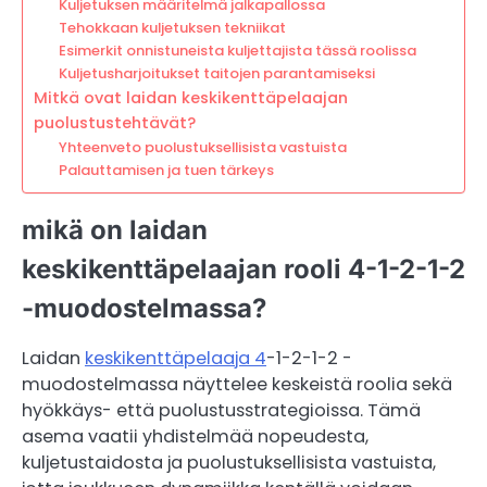
Kuljetuksen määritelmä jalkapallossa
Tehokkaan kuljetuksen tekniikat
Esimerkit onnistuneista kuljettajista tässä roolissa
Kuljetusharjoitukset taitojen parantamiseksi
Mitkä ovat laidan keskikenttäpelaajan
puolustustehtävät?
Yhteenveto puolustuksellisista vastuista
Palauttamisen ja tuen tärkeys
mikä on laidan
keskikenttäpelaajan rooli 4-1-2-1-2
-muodostelmassa?
Laidan
keskikenttäpelaaja 4
-1-2-1-2 -
muodostelmassa näyttelee keskeistä roolia sekä
hyökkäys- että puolustusstrategioissa. Tämä
asema vaatii yhdistelmää nopeudesta,
kuljetustaidosta ja puolustuksellisista vastuista,