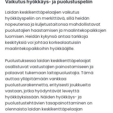
Vaikutus hyökkäys- ja puolustuspeliin
Laidan keskikenttäpelaajien vaikutus
hyökkäyspeliin on merkittävä, sillä heidän
nopeutensa ja kuljetustaitonsa mahdollistavat
puolustajien haastamisen ja maalintekopaikkojen
luomisen. Heidän kykynsä antaa tarkkoja
keskityksiä voi johtaa korkealaatuisiin
maalintekopaikkoihin hyökkääjille.
Puolustuksessa laidan keskikenttäpelaajat
osallistuvat vastustajien painostamiseen ja
palaavat tukemaan laitapuolustajia. Tämä
auttaa ylläpitämään vankkaa
puolustusrakennetta, erityisesti joukkueita
vastaan, jotka hyödyntävät leveyttä
hyökkäyksissään. Näiden hyökkäys- ja
puolustustehtävien tasapainottaminen on
olennaista laidan keskikenttäpelaajan