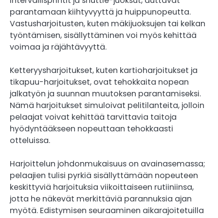
intervallisprintit ja shuttle-juoksut, auttavat
parantamaan kiihtyvyyttä ja huippunopeutta.
Vastusharjoitusten, kuten mäkijuoksujen tai kelkan
työntämisen, sisällyttäminen voi myös kehittää
voimaa ja räjähtävyyttä.
Ketteryysharjoitukset, kuten kartioharjoitukset ja
tikapuu-harjoitukset, ovat tehokkaita nopean
jalkatyön ja suunnan muutoksen parantamiseksi.
Nämä harjoitukset simuloivat pelitilanteita, jolloin
pelaajat voivat kehittää tarvittavia taitoja
hyödyntääkseen nopeuttaan tehokkaasti
otteluissa.
Harjoittelun johdonmukaisuus on avainasemassa;
pelaajien tulisi pyrkiä sisällyttämään nopeuteen
keskittyviä harjoituksia viikoittaiseen rutiiniinsa,
jotta he näkevät merkittäviä parannuksia ajan
myötä. Edistymisen seuraaminen aikarajoitetuilla