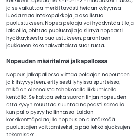
keskikenttäpelaajille 4-1-2-1-2 -muodostelmassa,
ja se vaikuttaa merkittävästi heidän kykyynsä
luoda maalintekopaikkoja ja osallistua
puolustukseen. Nopea pelaaja voi hyödyntää tiloja
laidoilla, ohittaa puolustajia ja siirtyä nopeasti
hyökkäyksestä puolustukseen, parantaen
joukkueen kokonaisvaltaista suoritusta.
Nopeuden määritelmä jalkapallossa
Nopeus jalkapallossa viittaa pelaajan nopeuteen
ja kiihtyvyyteen, erityisesti lyhyissä spurteissa,
mikä on olennaista tehokkaalle liikkumiselle
kentällä. Se kattaa sekä suoran linjan nopeuden
että kyvyn muuttaa suuntaa nopeasti samalla
kun pallo pysyy hallinnassa. Laidan
keskikenttäpelaajille nopeus on elintärkeää
puolustajien voittamiseksi ja päällekkäisjuoksujen
tekemiseksi.