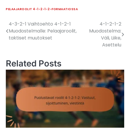
PELAAJAROOLIT 4-1-2-1-2-FORMAATIOSSA
4-3-2-1 Vaihtoehto 4-1-2-1
4-1-2-1-2
Post
Muodostelmalle: Pelaajaroolit,
Muodostelma:
navigation
taktiset muutokset
Väli, Liike,
Asettelu
Related Posts