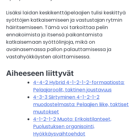
Lisäksi laidan keskikenttäpelaajien tulisi keskittyä
syöttöjen katkaisemiseen ja vastustajan rytmin
häiritsemiseen. Tämä voi tarkoittaa pelin
ennakoimista ja itsensä paikantamista
katkaisemaan syöttölinjoja, mikä on
avainasemassa pallon palauttamisessa ja
vastahyökkäysten aloittamisessa.
Aiheeseen liittyvät
4-4-2 Hybrid 4-1-2-1-2-formaatiosta:
Pelaajaroolit, taktinen joustavuus
4-3-3 Siirtyminen 4-1-2-1-2
muodostelmasta: Pelaajien liike, taktiset
muutokset
4-1-2-1-2 Muoto: Erikoistilanteet,
Puolustuksen organisointi,
Hyökkäysvaihtoehdot