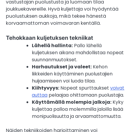
vastustajan puolustusta ja luomaan tilaa
joukkuekavereille. Hyvä kuljettaja voi hyödyntää
puolustuksen aukkoja, mikä tekee hänestä
korvaamattoman voimavaran kentällä.
Tehokkaan kuljetuksen tekniikat
Lähellä hallinta:
Pallo lähellä
kuljetuksen aikana mahdollistaa nopeat
suunnanmuutokset.
Harhautukset ja valeet:
Kehon
liikkeiden käyttäminen puolustajien
huijaamiseen voi luoda tilaa.
Kiihtyvyys:
Nopeat spurttaukset
voivat
auttaa
pelaajaa ohittamaan puolustajia.
Käyttämällä molempia jalkoja:
Kyky
kuljettaa palloa molemmilla jaloilla lisää
monipuolisuutta ja arvaamattomuutta.
Näiden tekniikoiden harjoittaminen voi