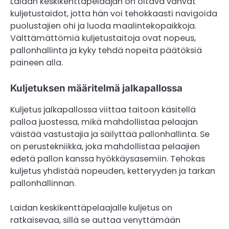
Laidan keskikenttäpelaajan on oltava vahvat
kuljetustaidot, jotta hän voi tehokkaasti navigoida
puolustajien ohi ja luoda maalintekopaikkoja.
Välttämättömiä kuljetustaitoja ovat nopeus,
pallonhallinta ja kyky tehdä nopeita päätöksiä
paineen alla.
Kuljetuksen määritelmä jalkapallossa
Kuljetus jalkapallossa viittaa taitoon käsitellä
palloa juostessa, mikä mahdollistaa pelaajan
väistää vastustajia ja säilyttää pallonhallinta. Se
on perustekniikka, joka mahdollistaa pelaajien
edetä pallon kanssa hyökkäysasemiin. Tehokas
kuljetus yhdistää nopeuden, ketteryyden ja tarkan
pallonhallinnan.
Laidan keskikenttäpelaajalle kuljetus on
ratkaisevaa, sillä se auttaa venyttämään