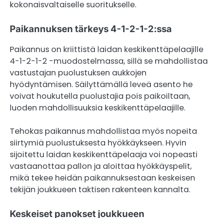
kokonaisvaltaiselle suoritukselle.
Paikannuksen tärkeys 4-1-2-1-2:ssa
Paikannus on kriittistä laidan keskikenttäpelaajille
4-1-2-1-2 -muodostelmassa, sillä se mahdollistaa
vastustajan puolustuksen aukkojen
hyödyntämisen. Säilyttämällä leveä asento he
voivat houkutella puolustajia pois paikoiltaan,
luoden mahdollisuuksia keskikenttäpelaajille.
Tehokas paikannus mahdollistaa myös nopeita
siirtymiä puolustuksesta hyökkäykseen. Hyvin
sijoitettu laidan keskikenttäpelaaja voi nopeasti
vastaanottaa pallon ja aloittaa hyökkäyspelit,
mikä tekee heidän paikannuksestaan keskeisen
tekijän joukkueen taktisen rakenteen kannalta.
Keskeiset panokset joukkueen