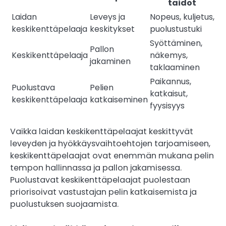
taidot
Laidan
Leveys ja
Nopeus, kuljetus,
keskikenttäpelaaja
keskitykset
puolustustuki
Syöttäminen,
Pallon
Keskikenttäpelaaja
näkemys,
jakaminen
taklaaminen
Paikannus,
Puolustava
Pelien
katkaisut,
keskikenttäpelaaja
katkaiseminen
fyysisyys
Vaikka laidan keskikenttäpelaajat keskittyvät
leveyden ja hyökkäysvaihtoehtojen tarjoamiseen,
keskikenttäpelaajat ovat enemmän mukana pelin
tempon hallinnassa ja pallon jakamisessa.
Puolustavat keskikenttäpelaajat puolestaan
priorisoivat vastustajan pelin katkaisemista ja
puolustuksen suojaamista.