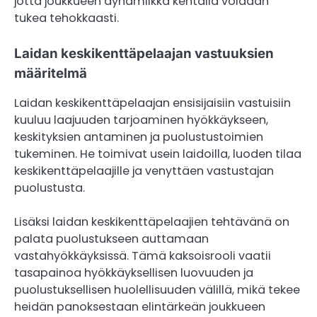
jotta joukkueen dynamiikka kentällä voidaan
tukea tehokkaasti.
Laidan keskikenttäpelaajan vastuuksien
määritelmä
Laidan keskikenttäpelaajan ensisijaisiin vastuisiin
kuuluu laajuuden tarjoaminen hyökkäykseen,
keskityksien antaminen ja puolustustoimien
tukeminen. He toimivat usein laidoilla, luoden tilaa
keskikenttäpelaajille ja venyttäen vastustajan
puolustusta.
Lisäksi laidan keskikenttäpelaajien tehtävänä on
palata puolustukseen auttamaan
vastahyökkäyksissä. Tämä kaksoisrooli vaatii
tasapainoa hyökkäyksellisen luovuuden ja
puolustuksellisen huolellisuuden välillä, mikä tekee
heidän panoksestaan elintärkeän joukkueen