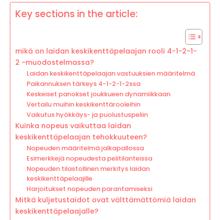
Key sections in the article:
mikä on laidan keskikenttäpelaajan rooli 4-1-2-1-
2 -muodostelmassa?
Laidan keskikenttäpelaajan vastuuksien määritelmä
Paikannuksen tärkeys 4-1-2-1-2ssa
Keskeiset panokset joukkueen dynamiikkaan
Vertailu muihin keskikenttärooleihin
Vaikutus hyökkäys- ja puolustuspeliin
Kuinka nopeus vaikuttaa laidan
keskikenttäpelaajan tehokkuuteen?
Nopeuden määritelmä jalkapallossa
Esimerkkejä nopeudesta pelitilanteissa
Nopeuden tilastollinen merkitys laidan
keskikenttäpelaajille
Harjoitukset nopeuden parantamiseksi
Mitkä kuljetustaidot ovat välttämättömiä laidan
keskikenttäpelaajalle?