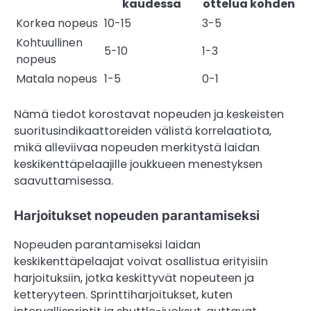
kaudessa
ottelua kohden
Korkea nopeus
10-15
3-5
Kohtuullinen
5-10
1-3
nopeus
Matala nopeus
1-5
0-1
Nämä tiedot korostavat nopeuden ja keskeisten
suoritusindikaattoreiden välistä korrelaatiota,
mikä alleviivaa nopeuden merkitystä laidan
keskikenttäpelaajille joukkueen menestyksen
saavuttamisessa.
Harjoitukset nopeuden parantamiseksi
Nopeuden parantamiseksi laidan
keskikenttäpelaajat voivat osallistua erityisiin
harjoituksiin, jotka keskittyvät nopeuteen ja
ketteryyteen. Sprinttiharjoitukset, kuten