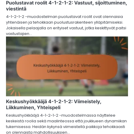
Puolustavat roolit 4-1-2-1-2: Vastuut, sijoittuminen,
viestintä
4-1-2-1-2 -muodostelman puolustavat roolit ovat olennaisia
yhtenäisen ja tehokkaan puolustusrakenteen ylläpitämiseksi.
Jokaisella pelaajalla on erityiset vastuut, jotka keskittyvät paitsi
vastustajien…
Keskushyökkääjä 4-1-2-1-2: Viimeistely,
Liikkuminen, Yhteispeli
Keskushyökkääjä 4-1-2-1-2 -muodostelmassa näyttelee
keskeistä roolia sekä maalinteossa että joukkueen dynamiikan
tukemisessa. Heidän kykynsä viimeistellä paikkoja tehokkaasti
on olennaista mahdollisuuksien…