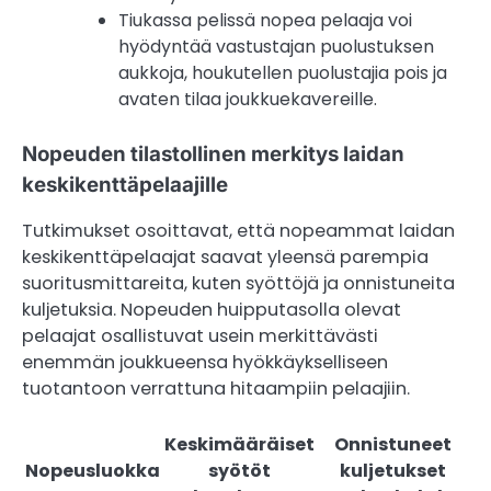
Tiukassa pelissä nopea pelaaja voi
hyödyntää vastustajan puolustuksen
aukkoja, houkutellen puolustajia pois ja
avaten tilaa joukkuekavereille.
Nopeuden tilastollinen merkitys laidan
keskikenttäpelaajille
Tutkimukset osoittavat, että nopeammat laidan
keskikenttäpelaajat saavat yleensä parempia
suoritusmittareita, kuten syöttöjä ja onnistuneita
kuljetuksia. Nopeuden huipputasolla olevat
pelaajat osallistuvat usein merkittävästi
enemmän joukkueensa hyökkäykselliseen
tuotantoon verrattuna hitaampiin pelaajiin.
Keskimääräiset
Onnistuneet
Nopeusluokka
syötöt
kuljetukset