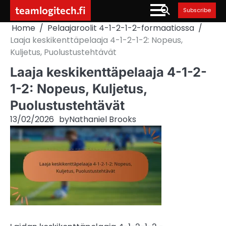
Skip
teamlogitech.fi
Subscribe
to
Home
Pelaajaroolit 4-1-2-1-2-formaatiossa
content
Laaja keskikenttäpelaaja 4-1-2-1-2: Nopeus,
Kuljetus, Puolustustehtävät
Laaja keskikenttäpelaaja 4-1-2-
1-2: Nopeus, Kuljetus,
Puolustustehtävät
13/02/2026
by
Nathaniel Brooks