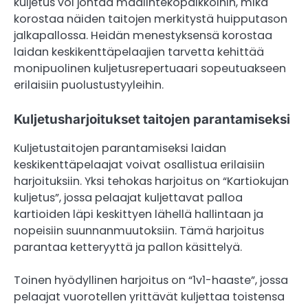
kuljetus voi johtaa maalintekopaikkoihin, mikä
korostaa näiden taitojen merkitystä huipputason
jalkapallossa. Heidän menestyksensä korostaa
laidan keskikenttäpelaajien tarvetta kehittää
monipuolinen kuljetusrepertuaari sopeutuakseen
erilaisiin puolustustyyleihin.
Kuljetusharjoitukset taitojen parantamiseksi
Kuljetustaitojen parantamiseksi laidan
keskikenttäpelaajat voivat osallistua erilaisiin
harjoituksiin. Yksi tehokas harjoitus on “Kartiokujan
kuljetus”, jossa pelaajat kuljettavat palloa
kartioiden läpi keskittyen lähellä hallintaan ja
nopeisiin suunnanmuutoksiin. Tämä harjoitus
parantaa ketteryyttä ja pallon käsittelyä.
Toinen hyödyllinen harjoitus on “1v1-haaste”, jossa
pelaajat vuorotellen yrittävät kuljettaa toistensa