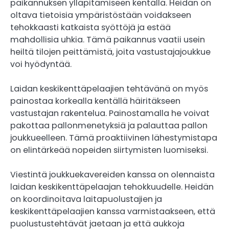
paikannuksen ylläpitämiseen kentällä. Heidän on
oltava tietoisia ympäristöstään voidakseen
tehokkaasti katkaista syöttöjä ja estää
mahdollisia uhkia. Tämä paikannus vaatii usein
heiltä tilojen peittämistä, joita vastustajajoukkue
voi hyödyntää.
Laidan keskikenttäpelaajien tehtävänä on myös
painostaa korkealla kentällä häiritäkseen
vastustajan rakentelua. Painostamalla he voivat
pakottaa pallonmenetyksiä ja palauttaa pallon
joukkueelleen. Tämä proaktiivinen lähestymistapa
on elintärkeää nopeiden siirtymisten luomiseksi.
Viestintä joukkuekavereiden kanssa on olennaista
laidan keskikenttäpelaajan tehokkuudelle. Heidän
on koordinoitava laitapuolustajien ja
keskikenttäpelaajien kanssa varmistaakseen, että
puolustustehtävät jaetaan ja että aukkoja