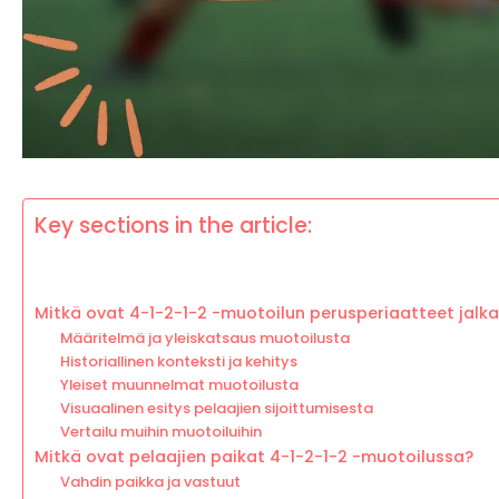
Key sections in the article:
Mitkä ovat 4-1-2-1-2 -muotoilun perusperiaatteet jalk
Määritelmä ja yleiskatsaus muotoilusta
Historiallinen konteksti ja kehitys
Yleiset muunnelmat muotoilusta
Visuaalinen esitys pelaajien sijoittumisesta
Vertailu muihin muotoiluihin
Mitkä ovat pelaajien paikat 4-1-2-1-2 -muotoilussa?
Vahdin paikka ja vastuut