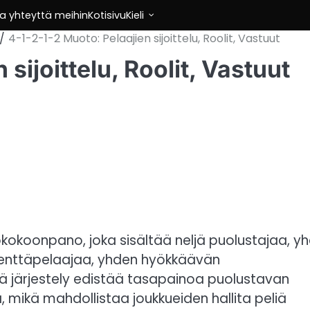
a yhteyttä meihin
Kotisivu
Kieli
4-1-2-1-2 Muoto: Pelaajien sijoittelu, Roolit, Vastuut
sijoittelu, Roolit, Vastuut
okokoonpano, joka sisältää neljä puolustajaa, y
ikenttäpelaajaa, yhden hyökkäävän
ä järjestely edistää tasapainoa puolustavan
 mikä mahdollistaa joukkueiden hallita peliä