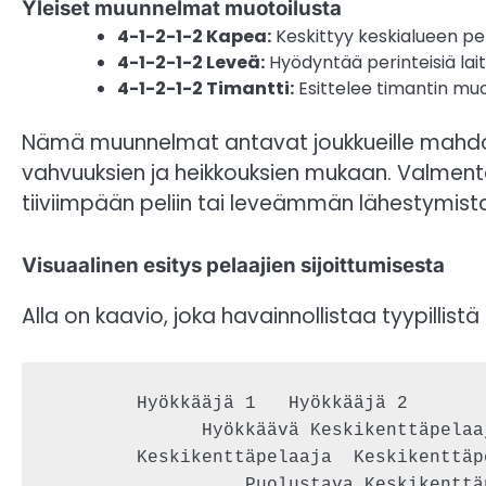
Yleiset muunnelmat muotoilusta
4-1-2-1-2 Kapea:
Keskittyy keskialueen pelii
4-1-2-1-2 Leveä:
Hyödyntää perinteisiä lai
4-1-2-1-2 Timantti:
Esittelee timantin muo
Nämä muunnelmat antavat joukkueille mahdo
vahvuuksien ja heikkouksien mukaan. Valmen
tiiviimpään peliin tai leveämmän lähestymist
Visuaalinen esitys pelaajien sijoittumisesta
Alla on kaavio, joka havainnollistaa tyypillist
        Hyökkääjä 1   Hyökkääjä 2

              Hyökkäävä Keskikenttäpelaaj
        Keskikenttäpelaaja  Keskikenttäpe
                  Puolustava Keskikenttäp