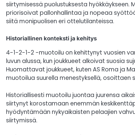
siirtymisessä puolustuksesta hyökkäykseen. Muo
priorisoivat pallonhallintaa ja nopeaa syöttöä.
siitä monipuolisen eri ottelutilanteissa.
Historiallinen konteksti ja kehitys
4-1-2-1-2 -muotoilu on kehittynyt vuosien var
luvun alussa, kun joukkueet alkoivat suosia s
Huomattavat joukkueet, kuten AS Roma ja Man
muotoilua suurella menestyksellä, osoittaen s
Historiallisesti muotoilu juontaa juurensa aik
siirtynyt korostamaan enemmän keskikenttäpr
hyödyntämään nykyaikaisten pelaajien vahvuuks
siirtymissä.