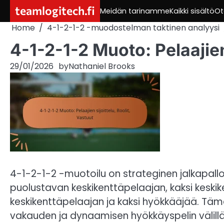
Skip
teamlogitech.fi
Meidän tarinamme
Kaikki sisältö
Ot
to
Home
4-1-2-1-2 -muodostelman taktinen analyysi
content
4-1-2-1-2 Muoto: Pelaajien 
29/01/2026
by
Nathaniel Brooks
4-1-2-1-2 -muotoilu on strateginen jalkapall
puolustavan keskikenttäpelaajan, kaksi kesk
keskikenttäpelaajan ja kaksi hyökkääjää. Täm
vakauden ja dynaamisen hyökkäyspelin välillä,