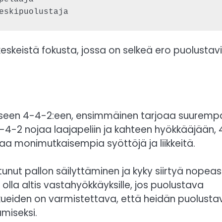
eskeistä fokusta, jossa on selkeä ero puolustav
teiseen 4-4-2:een, ensimmäinen tarjoaa suurem
4-4-2 nojaa laajapeliin ja kahteen hyökkääjään, 
staa monimutkaisempia syöttöjä ja liikkeitä.
nut pallon säilyttäminen ja kyky siirtyä nopeas
olla altis vastahyökkäyksille, jos puolustava
kkueiden on varmistettava, että heidän puolusta
miseksi.