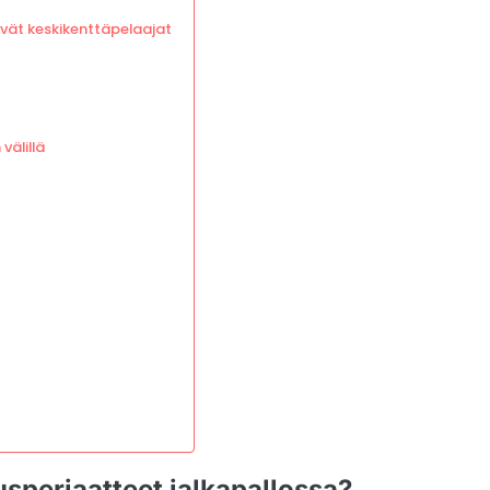
ävät keskikenttäpelaajat
välillä
usperiaatteet jalkapallossa?