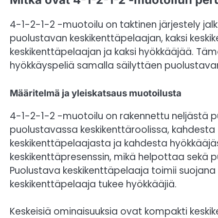
4-1-2-1-2 -muotoilu on taktinen järjestely jal
puolustavan keskikenttäpelaajan, kaksi kesk
keskikenttäpelaajan ja kaksi hyökkääjää. Täm
hyökkäyspeliä samalla säilyttäen puolustav
Määritelmä ja yleiskatsaus muotoilusta
4-1-2-1-2 -muotoilu on rakennettu neljästä 
puolustavassa keskikenttäroolissa, kahdesta
keskikenttäpelaajasta ja kahdesta hyökkääj
keskikenttäpresenssin, mikä helpottaa sekä 
Puolustava keskikenttäpelaaja toimii suojana 
keskikenttäpelaaja tukee hyökkääjiä.
Keskeisiä ominaisuuksia ovat kompakti keskike