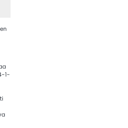
ien
paa
4-1-
ti
va