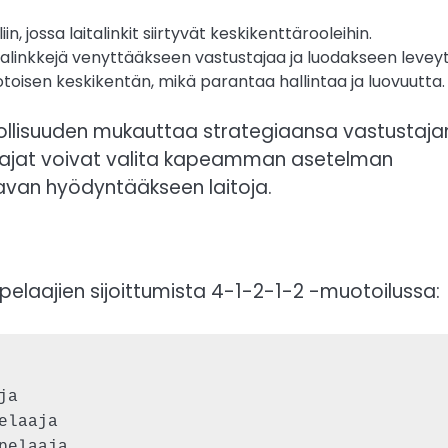
n, jossa laitalinkit siirtyvät keskikenttärooleihin.
talinkkejä venyttääkseen vastustajaa ja luodakseen leveyt
toisen keskikentän, mikä parantaa hallintaa ja luovuutta.
llisuuden mukauttaa strategiaansa vastustaja
tajat voivat valita kapeamman asetelman
avan hyödyntääkseen laitoja.
ä pelaajien sijoittumista 4-1-2-1-2 -muotoilussa:
a

laaja

elaaja
