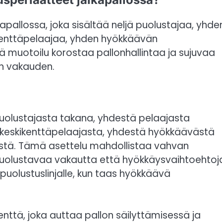
kapallossa, joka sisältää neljä puolustajaa, yhde
ikenttäpelaajaa, yhden hyökkäävän
ä muotoilu korostaa pallonhallintaa ja sujuvaa
an vakauden.
puolustajasta takana, yhdestä pelaajasta
 keskikenttäpelaajasta, yhdestä hyökkäävästä
ästä. Tämä asettelu mahdollistaa vahvan
puolustavaa vakautta että hyökkäysvaihtoehtoj
puolustuslinjalle, kun taas hyökkäävä
nttä, joka auttaa pallon säilyttämisessä ja