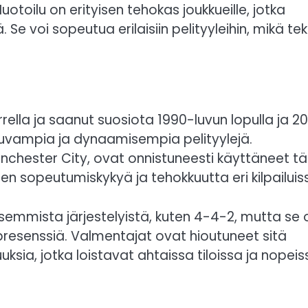
toilu on erityisen tehokas joukkueille, jotka
 Se voi sopeutua erilaisiin pelityyleihin, mikä te
rella ja saanut suosiota 1990-luvun lopulla ja 2
ujuvampia ja dynaamisempia pelityylejä.
chester City, ovat onnistuneesti käyttäneet t
en sopeutumiskykyä ja tehokkuutta eri kilpailuis
aisemmista järjestelyistä, kuten 4-4-2, mutta se 
esenssiä. Valmentajat ovat hioutuneet sitä
ia, jotka loistavat ahtaissa tiloissa ja nopeis