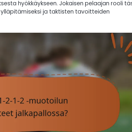
uksesta hyökkäykseen. Jokaisen pelaajan rooli tä
lläpitämiseksi ja taktisten tavoitteiden