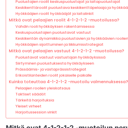
Puolustajien roolit keskuspuolustajat ja laitapuolustajat
Keskikenttäroolit puolustava keskikenttäpelaaja ja hyökkä
Hyökkääjien roolit hyökkääjät ja laitalinkit
Mitkä ovat pelaajien roolit 4-1-2-1-2 -muotoilussa?
Vahdin rooli hyökkäyksen rakentamisessa
Keskuspuolustajien puolustavat vastuut
Keskikentän dynamiikka puolustavien ja hyökkäävien roolien 
Hyökkääjien sijoittuminen ja liikkumisstrategiat
Mitkä ovat pelaajien vastuut 4-1-2-1-2 -muotoilussa?
Puolustavat vastuut vastustajan hyökkäyksissä
Siirtyminen puolustuksesta hyökkäykseen
Prässäämis- ja vastaprässistrategiat
Erikoistilanteiden roolit jokaiselle paikalle
Kuinka toteuttaa 4-1-2-1-2 -muotoilu valmennuksessa?
Pelaajien roolien yleiskatsaus
Taktiset säädöt
Tärkeitä harjoituksia
Yleiset virheet
Harjoitussession vinkit
Mitkä ovat 4-1-2-1-2 -muotoilun per