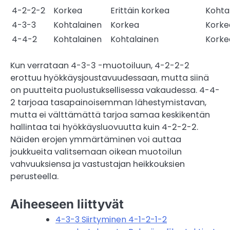
4-2-2-2
Korkea
Erittäin korkea
Kohta
4-3-3
Kohtalainen
Korkea
Korke
4-4-2
Kohtalainen
Kohtalainen
Korke
Kun verrataan 4-3-3 -muotoiluun, 4-2-2-2
erottuu hyökkäysjoustavuudessaan, mutta siinä
on puutteita puolustuksellisessa vakaudessa. 4-4-
2 tarjoaa tasapainoisemman lähestymistavan,
mutta ei välttämättä tarjoa samaa keskikentän
hallintaa tai hyökkäysluovuutta kuin 4-2-2-2.
Näiden erojen ymmärtäminen voi auttaa
joukkueita valitsemaan oikean muotoilun
vahvuuksiensa ja vastustajan heikkouksien
perusteella.
Aiheeseen liittyvät
4-3-3 Siirtyminen 4-1-2-1-2