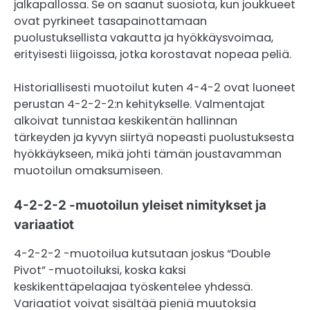
jalkapallossa. Se on saanut suosiota, kun joukkueet
ovat pyrkineet tasapainottamaan
puolustuksellista vakautta ja hyökkäysvoimaa,
erityisesti liigoissa, jotka korostavat nopeaa peliä.
Historiallisesti muotoilut kuten 4-4-2 ovat luoneet
perustan 4-2-2-2:n kehitykselle. Valmentajat
alkoivat tunnistaa keskikentän hallinnan
tärkeyden ja kyvyn siirtyä nopeasti puolustuksesta
hyökkäykseen, mikä johti tämän joustavamman
muotoilun omaksumiseen.
4-2-2-2 -muotoilun yleiset nimitykset ja
variaatiot
4-2-2-2 -muotoilua kutsutaan joskus “Double
Pivot” -muotoiluksi, koska kaksi
keskikenttäpelaajaa työskentelee yhdessä.
Variaatiot voivat sisältää pieniä muutoksia