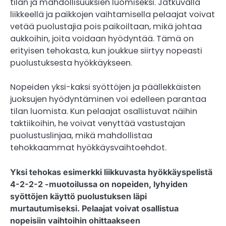
tilan ja mahdollisuuksien luomiseksi. Jatkuvalla
liikkeellä ja paikkojen vaihtamisella pelaajat voivat
vetää puolustajia pois paikoiltaan, mikä johtaa
aukkoihin, joita voidaan hyödyntää. Tämä on
erityisen tehokasta, kun joukkue siirtyy nopeasti
puolustuksesta hyökkäykseen.
Nopeiden yksi-kaksi syöttöjen ja päällekkäisten
juoksujen hyödyntäminen voi edelleen parantaa
tilan luomista. Kun pelaajat osallistuvat näihin
taktiikoihin, he voivat venyttää vastustajan
puolustuslinjaa, mikä mahdollistaa
tehokkaammat hyökkäysvaihtoehdot.
Yksi tehokas esimerkki liikkuvasta hyökkäyspelistä
4-2-2-2 -muotoilussa on nopeiden, lyhyiden
syöttöjen käyttö puolustuksen läpi
murtautumiseksi. Pelaajat voivat osallistua
nopeisiin vaihtoihin ohittaakseen