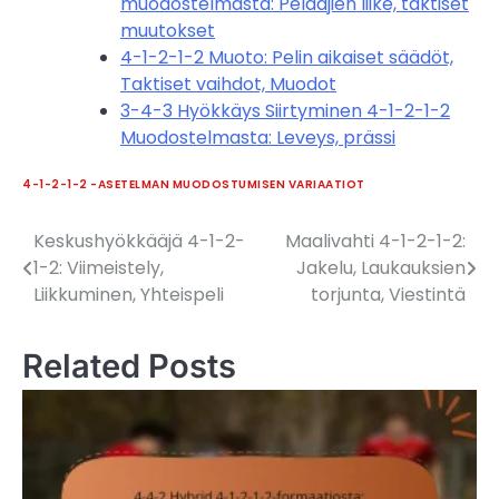
muodostelmasta: Pelaajien liike, taktiset
muutokset
4-1-2-1-2 Muoto: Pelin aikaiset säädöt,
Taktiset vaihdot, Muodot
3-4-3 Hyökkäys Siirtyminen 4-1-2-1-2
Muodostelmasta: Leveys, prässi
4-1-2-1-2 -ASETELMAN MUODOSTUMISEN VARIAATIOT
Keskushyökkääjä 4-1-2-
Maalivahti 4-1-2-1-2:
Post
1-2: Viimeistely,
Jakelu, Laukauksien
navigation
Liikkuminen, Yhteispeli
torjunta, Viestintä
Related Posts