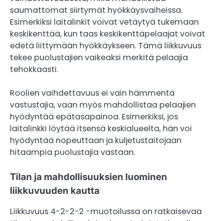
saumattomat siirtymät hyökkäysvaiheissa.
Esimerkiksi laitalinkit voivat vetäytyä tukemaan
keskikenttää, kun taas keskikenttäpelaajat voivat
edetä liittymään hyökkäykseen. Tämä liikkuvuus
tekee puolustajien vaikeaksi merkitä pelaajia
tehokkaasti.
Roolien vaihdettavuus ei vain hämmentä
vastustajia, vaan myös mahdollistaa pelaajien
hyödyntää epätasapainoa. Esimerkiksi, jos
laitalinkki löytää itsensä keskialueelta, hän voi
hyödyntää nopeuttaan ja kuljetustaitojaan
hitaampia puolustajia vastaan.
Tilan ja mahdollisuuksien luominen
liikkuvuuden kautta
Liikkuvuus 4-2-2-2 -muotoilussa on ratkaisevaa