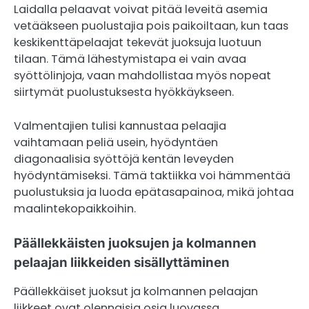
Laidalla pelaavat voivat pitää leveitä asemia
vetääkseen puolustajia pois paikoiltaan, kun taas
keskikenttäpelaajat tekevät juoksuja luotuun
tilaan. Tämä lähestymistapa ei vain avaa
syöttölinjoja, vaan mahdollistaa myös nopeat
siirtymät puolustuksesta hyökkäykseen.
Valmentajien tulisi kannustaa pelaajia
vaihtamaan peliä usein, hyödyntäen
diagonaalisia syöttöjä kentän leveyden
hyödyntämiseksi. Tämä taktiikka voi hämmentää
puolustuksia ja luoda epätasapainoa, mikä johtaa
maalintekopaikkoihin.
Päällekkäisten juoksujen ja kolmannen
pelaajan liikkeiden sisällyttäminen
Päällekkäiset juoksut ja kolmannen pelaajan
liikkeet ovat olennaisia osia luovassa