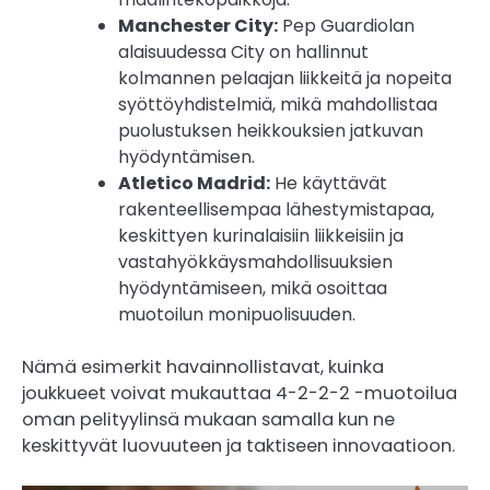
Manchester City:
Pep Guardiolan
alaisuudessa City on hallinnut
kolmannen pelaajan liikkeitä ja nopeita
syöttöyhdistelmiä, mikä mahdollistaa
puolustuksen heikkouksien jatkuvan
hyödyntämisen.
Atletico Madrid:
He käyttävät
rakenteellisempaa lähestymistapaa,
keskittyen kurinalaisiin liikkeisiin ja
vastahyökkäysmahdollisuuksien
hyödyntämiseen, mikä osoittaa
muotoilun monipuolisuuden.
Nämä esimerkit havainnollistavat, kuinka
joukkueet voivat mukauttaa 4-2-2-2 -muotoilua
oman pelityylinsä mukaan samalla kun ne
keskittyvät luovuuteen ja taktiseen innovaatioon.