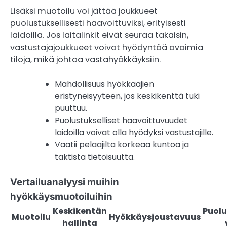
Lisäksi muotoilu voi jättää joukkueet
puolustuksellisesti haavoittuviksi, erityisesti
laidoilla. Jos laitalinkit eivät seuraa takaisin,
vastustajajoukkueet voivat hyödyntää avoimia
tiloja, mikä johtaa vastahyökkäyksiin.
Mahdollisuus hyökkääjien
eristyneisyyteen, jos keskikenttä tuki
puuttuu.
Puolustukselliset haavoittuvuudet
laidoilla voivat olla hyödyksi vastustajille.
Vaatii pelaajilta korkeaa kuntoa ja
taktista tietoisuutta.
Vertailuanalyysi muihin
hyökkäysmuotoiluihin
Keskikentän
Puolu
Muotoilu
Hyökkäysjoustavuus
hallinta