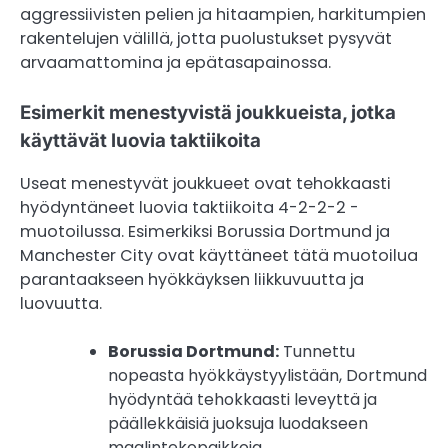
aggressiivisten pelien ja hitaampien, harkitumpien
rakentelujen välillä, jotta puolustukset pysyvät
arvaamattomina ja epätasapainossa.
Esimerkit menestyvistä joukkueista, jotka
käyttävät luovia taktiikoita
Useat menestyvät joukkueet ovat tehokkaasti
hyödyntäneet luovia taktiikoita 4-2-2-2 -
muotoilussa. Esimerkiksi Borussia Dortmund ja
Manchester City ovat käyttäneet tätä muotoilua
parantaakseen hyökkäyksen liikkuvuutta ja
luovuutta.
Borussia Dortmund:
Tunnettu
nopeasta hyökkäystyylistään, Dortmund
hyödyntää tehokkaasti leveyttä ja
päällekkäisiä juoksuja luodakseen
maalintekopaikkoja.