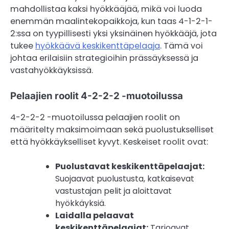
mahdollistaa kaksi hyökkääjää, mikä voi luoda
enemmän maalintekopaikkoja, kun taas 4-1-2-1-
2:ssa on tyypillisesti yksi yksinäinen hyökkääjä, jota
tukee
hyökkäävä keskikenttäpelaaja
. Tämä voi
johtaa erilaisiin strategioihin prässäyksessä ja
vastahyökkäyksissä.
Pelaajien roolit 4-2-2-2 -muotoilussa
4-2-2-2 -muotoilussa pelaajien roolit on
määritelty maksimoimaan sekä puolustukselliset
että hyökkäykselliset kyvyt. Keskeiset roolit ovat:
Puolustavat keskikenttäpelaajat:
Suojaavat puolustusta, katkaisevat
vastustajan pelit ja aloittavat
hyökkäyksiä.
Laidalla pelaavat
keskikenttäpelaajat:
Tarjoavat