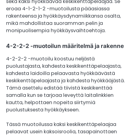
sekä kaksi hyökkäävää keskikenttäpelaajaa. Se
eroaa 4-1-2-1-2 -muotoilusta pääasiassa
rakenteensa ja hyökkäysdynamiikkansa osalta,
mikä mahdollistaa suoramman pelin ja
monipuolisempia hyökkäysvaihtoehtoja.
4-2-2-2 -muotoilun määritelmä ja rakenne
4-2-2-2 -muotoilu koostuu neljästä
puolustajasta, kahdesta keskikenttäpelaajasta,
kahdesta laidoilla pelaavasta hyökkäävästä
keskikenttäpelaajasta ja kahdesta hyökkääjästä.
Tämä asettelu edistää tiivistä keskikenttää
samalla kun se tarjoaa leveyttä laitalinkkien
kautta, helpottaen nopeita siirtymiä
puolustuksesta hyökkäykseen.
Tässä muotoilussa kaksi keskikenttäpelaajaa
pelaavat usein kaksoisroolia, tasapainottaen