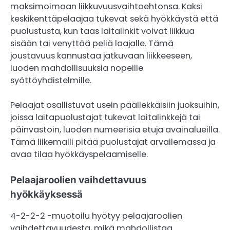
maksimoimaan liikkuvuusvaihtoehtonsa. Kaksi
keskikenttäpelaajaa tukevat sekä hyökkäystä että
puolustusta, kun taas laitalinkit voivat liikkua
sisään tai venyttää peliä laajalle. Tämä
joustavuus kannustaa jatkuvaan liikkeeseen,
luoden mahdollisuuksia nopeille
syöttöyhdistelmille.
Pelaajat osallistuvat usein päällekkäisiin juoksuihin,
joissa laitapuolustajat tukevat laitalinkkejä tai
päinvastoin, luoden numeerisia etuja avainalueilla.
Tämä liikemalli pitää puolustajat arvailemassa ja
avaa tilaa hyökkäyspelaamiselle.
Pelaajaroolien vaihdettavuus
hyökkäyksessä
4-2-2-2 -muotoilu hyötyy pelaajaroolien
vaihdettavuudesta, mikä mahdollistaa