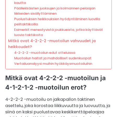
kautta
Päällekkäisten juoksujen ja kolmannen pelaajan
liikkeiden sisällyttäminen
Puolustuksen heikkouksien hyödyntäminen luovilla
pelitaktiikoilla
Esimerkit menestyvistä joukkueista, jotka käyttävät
luovia taktiikoita
Mitkä ovat 4-2-2-2 -muotoilun vahvuudet ja
heikkoudet?
4-2-2-2 -muotoilun edut otteluissa
Muotoilun haitat ja mahdolliset sudenkuopat
Vertailuanalyysi muihin hyökkäysmuotoiluihin
Mitkä ovat 4-2-2-2 -muotoilun ja
4-1-2-1-2 -muotoilun erot?
4-2-2-2 -muotoilu on jalkapallon taktinen
asettelu, joka korostaa liikkuvuutta ja luovuutta, ja
siinä on kaksi puolustavaa keskikenttäpelaajaa