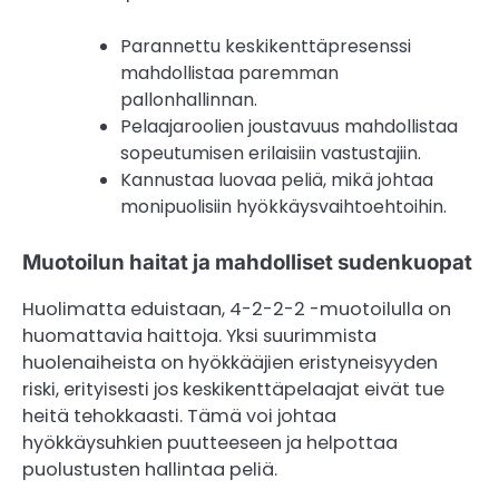
Parannettu keskikenttäpresenssi
mahdollistaa paremman
pallonhallinnan.
Pelaajaroolien joustavuus mahdollistaa
sopeutumisen erilaisiin vastustajiin.
Kannustaa luovaa peliä, mikä johtaa
monipuolisiin hyökkäysvaihtoehtoihin.
Muotoilun haitat ja mahdolliset sudenkuopat
Huolimatta eduistaan, 4-2-2-2 -muotoilulla on
huomattavia haittoja. Yksi suurimmista
huolenaiheista on hyökkääjien eristyneisyyden
riski, erityisesti jos keskikenttäpelaajat eivät tue
heitä tehokkaasti. Tämä voi johtaa
hyökkäysuhkien puutteeseen ja helpottaa
puolustusten hallintaa peliä.