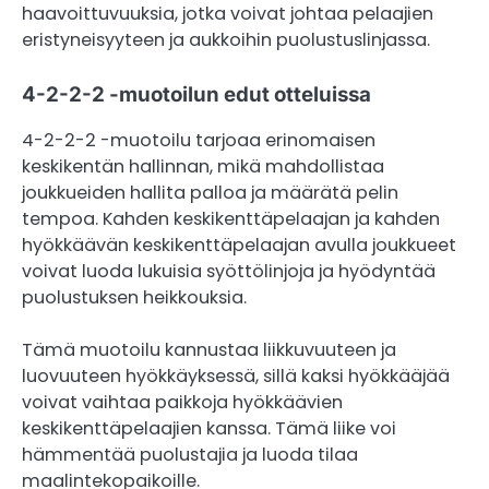
haavoittuvuuksia, jotka voivat johtaa pelaajien
eristyneisyyteen ja aukkoihin puolustuslinjassa.
4-2-2-2 -muotoilun edut otteluissa
4-2-2-2 -muotoilu tarjoaa erinomaisen
keskikentän hallinnan, mikä mahdollistaa
joukkueiden hallita palloa ja määrätä pelin
tempoa. Kahden keskikenttäpelaajan ja kahden
hyökkäävän keskikenttäpelaajan avulla joukkueet
voivat luoda lukuisia syöttölinjoja ja hyödyntää
puolustuksen heikkouksia.
Tämä muotoilu kannustaa liikkuvuuteen ja
luovuuteen hyökkäyksessä, sillä kaksi hyökkääjää
voivat vaihtaa paikkoja hyökkäävien
keskikenttäpelaajien kanssa. Tämä liike voi
hämmentää puolustajia ja luoda tilaa
maalintekopaikoille.