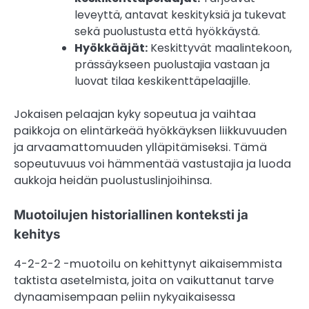
leveyttä, antavat keskityksiä ja tukevat
sekä puolustusta että hyökkäystä.
Hyökkääjät:
Keskittyvät maalintekoon,
prässäykseen puolustajia vastaan ja
luovat tilaa keskikenttäpelaajille.
Jokaisen pelaajan kyky sopeutua ja vaihtaa
paikkoja on elintärkeää hyökkäyksen liikkuvuuden
ja arvaamattomuuden ylläpitämiseksi. Tämä
sopeutuvuus voi hämmentää vastustajia ja luoda
aukkoja heidän puolustuslinjoihinsa.
Muotoilujen historiallinen konteksti ja
kehitys
4-2-2-2 -muotoilu on kehittynyt aikaisemmista
taktista asetelmista, joita on vaikuttanut tarve
dynaamisempaan peliin nykyaikaisessa