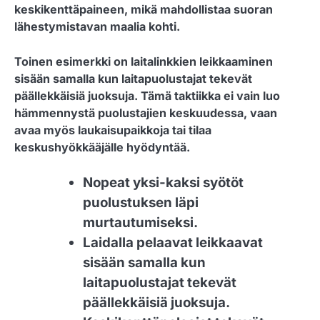
keskikenttäpaineen, mikä mahdollistaa suoran
lähestymistavan maalia kohti.
Toinen esimerkki on laitalinkkien leikkaaminen
sisään samalla kun laitapuolustajat tekevät
päällekkäisiä juoksuja. Tämä taktiikka ei vain luo
hämmennystä puolustajien keskuudessa, vaan
avaa myös laukaisupaikkoja tai tilaa
keskushyökkääjälle hyödyntää.
Nopeat yksi-kaksi syötöt
puolustuksen läpi
murtautumiseksi.
Laidalla pelaavat leikkaavat
sisään samalla kun
laitapuolustajat tekevät
päällekkäisiä juoksuja.