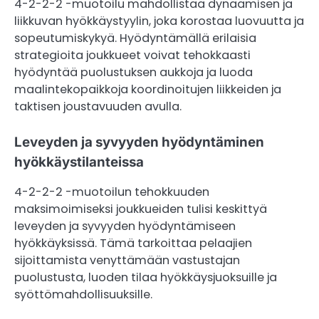
4-2-2-2 -muotoilu mahdollistaa dynaamisen ja
liikkuvan hyökkäystyylin, joka korostaa luovuutta ja
sopeutumiskykyä. Hyödyntämällä erilaisia
strategioita joukkueet voivat tehokkaasti
hyödyntää puolustuksen aukkoja ja luoda
maalintekopaikkoja koordinoitujen liikkeiden ja
taktisen joustavuuden avulla.
Leveyden ja syvyyden hyödyntäminen
hyökkäystilanteissa
4-2-2-2 -muotoilun tehokkuuden
maksimoimiseksi joukkueiden tulisi keskittyä
leveyden ja syvyyden hyödyntämiseen
hyökkäyksissä. Tämä tarkoittaa pelaajien
sijoittamista venyttämään vastustajan
puolustusta, luoden tilaa hyökkäysjuoksuille ja
syöttömahdollisuuksille.