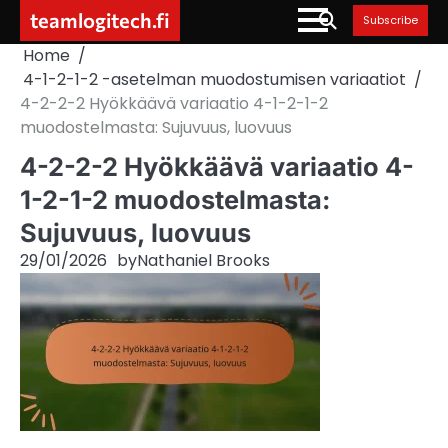
Skip
teamlogitech.fi
Subscribe
to
Home
content
4-1-2-1-2 -asetelman muodostumisen variaatiot
4-2-2-2 Hyökkäävä variaatio 4-1-2-1-2
muodostelmasta: Sujuvuus, luovuus
4-2-2-2 Hyökkäävä variaatio 4-
1-2-1-2 muodostelmasta:
Sujuvuus, luovuus
29/01/2026
by
Nathaniel Brooks