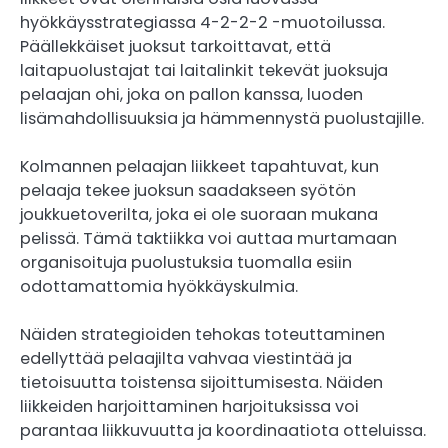
hyökkäysstrategiassa 4-2-2-2 -muotoilussa.
Päällekkäiset juoksut tarkoittavat, että
laitapuolustajat tai laitalinkit tekevät juoksuja
pelaajan ohi, joka on pallon kanssa, luoden
lisämahdollisuuksia ja hämmennystä puolustajille.
Kolmannen pelaajan liikkeet tapahtuvat, kun
pelaaja tekee juoksun saadakseen syötön
joukkuetoverilta, joka ei ole suoraan mukana
pelissä. Tämä taktiikka voi auttaa murtamaan
organisoituja puolustuksia tuomalla esiin
odottamattomia hyökkäyskulmia.
Näiden strategioiden tehokas toteuttaminen
edellyttää pelaajilta vahvaa viestintää ja
tietoisuutta toistensa sijoittumisesta. Näiden
liikkeiden harjoittaminen harjoituksissa voi
parantaa liikkuvuutta ja koordinaatiota otteluissa.