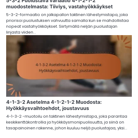
5-3-2 Puolustava variaatio 4-1-2-1-2
muodostelmasta: Tiiviys, vastahyökkäykset
5-3-2-formaatio on jalkapallon taktinen lähestymistapa, joka
priorisoi puolustuksen vahvuutta samalla kun se mahdollistaa
nopeat vastahyökkäykset. Siirtymällä neljän puolustajan
linjasta viiden…
4-1-3-2 Asetelma 4-1-2-1-2 Muodosta:
Hyökkäysvaihtoehdot, joustavuus
4-1-3-2 -muotoilu on taktinen lähestymistapa, joka parantaa
keskikenttäkontrollia ja hyökkäysmonipuolisuutta, ja siinä on
tasapainoinen rakenne, johon kuuluu neljä puolustajaa, yksi…