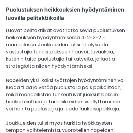
Puolustuksen heikkouksien hyödyntäminen
luovilla pelitaktiikoilla
Luovat pelitaktiikat ovat ratkaisevia puolustuksen
heikkouksien hyödyntämisessä 4-2-2-2 -
muotoilussa. Joukkueiden tulisi analysoida
vastustajia tunnistaakseen haavoittuvuuksia,
kuten hitaita puolustajia tai katveita, ja laatia
strategioita niiden hyödyntämiseksi.
Nopeiden yksi-kaksi syöttöjen hyödyntäminen voi
luoda tilaa ja vetää puolustajia pois paikoiltaan,
mikä mahdollistaa tunkeutuvat juoksut boksiin.
Lisäksi feinttien ja taitoliikkeiden sisällyttäminen
voi häiritä puolustajia ja luoda laukaisupaikkoja.
Joukkueiden tulisi myös harkita hyökkäysten
tempon vaihtelemista, vuorotellen nopeiden,