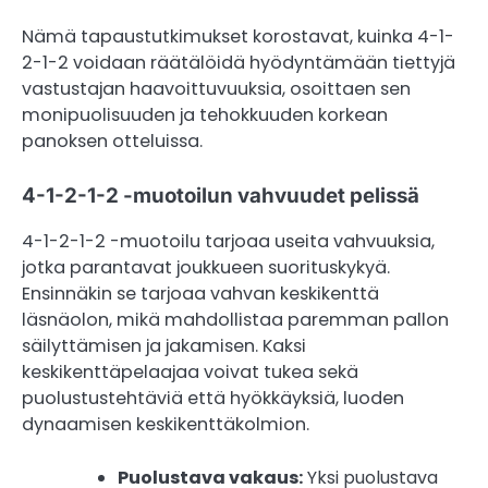
Nämä tapaustutkimukset korostavat, kuinka 4-1-
2-1-2 voidaan räätälöidä hyödyntämään tiettyjä
vastustajan haavoittuvuuksia, osoittaen sen
monipuolisuuden ja tehokkuuden korkean
panoksen otteluissa.
4-1-2-1-2 -muotoilun vahvuudet pelissä
4-1-2-1-2 -muotoilu tarjoaa useita vahvuuksia,
jotka parantavat joukkueen suorituskykyä.
Ensinnäkin se tarjoaa vahvan keskikenttä
läsnäolon, mikä mahdollistaa paremman pallon
säilyttämisen ja jakamisen. Kaksi
keskikenttäpelaajaa voivat tukea sekä
puolustustehtäviä että hyökkäyksiä, luoden
dynaamisen keskikenttäkolmion.
Puolustava vakaus:
Yksi puolustava