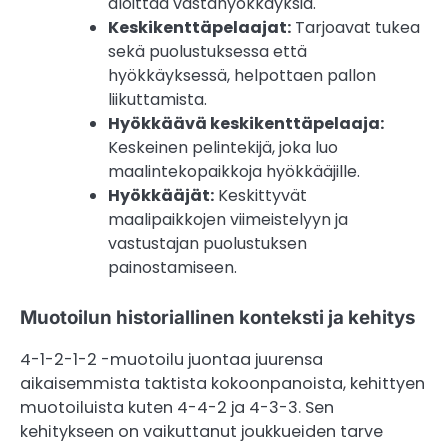
aloittaa vastahyökkäyksiä.
Keskikenttäpelaajat:
Tarjoavat tukea
sekä puolustuksessa että
hyökkäyksessä, helpottaen pallon
liikuttamista.
Hyökkäävä keskikenttäpelaaja:
Keskeinen pelintekijä, joka luo
maalintekopaikkoja hyökkääjille.
Hyökkääjät:
Keskittyvät
maalipaikkojen viimeistelyyn ja
vastustajan puolustuksen
painostamiseen.
Muotoilun historiallinen konteksti ja kehitys
4-1-2-1-2 -muotoilu juontaa juurensa
aikaisemmista taktista kokoonpanoista, kehittyen
muotoiluista kuten 4-4-2 ja 4-3-3. Sen
kehitykseen on vaikuttanut joukkueiden tarve