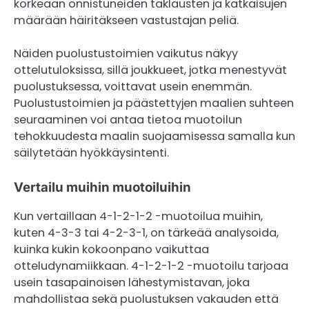
korkeaan onnistuneiden taklausten ja katkaisujen
määrään häiritäkseen vastustajan peliä.
Näiden puolustustoimien vaikutus näkyy
ottelutuloksissa, sillä joukkueet, jotka menestyvät
puolustuksessa, voittavat usein enemmän.
Puolustustoimien ja päästettyjen maalien suhteen
seuraaminen voi antaa tietoa muotoilun
tehokkuudesta maalin suojaamisessa samalla kun
säilytetään hyökkäysintenti.
Vertailu muihin muotoiluihin
Kun vertaillaan 4-1-2-1-2 -muotoilua muihin,
kuten 4-3-3 tai 4-2-3-1, on tärkeää analysoida,
kuinka kukin kokoonpano vaikuttaa
otteludynamiikkaan. 4-1-2-1-2 -muotoilu tarjoaa
usein tasapainoisen lähestymistavan, joka
mahdollistaa sekä puolustuksen vakauden että