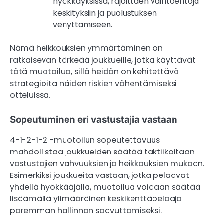
hyökkäyksissä, rajoittaen vaihtoehtoja
keskityksiin ja puolustuksen
venyttämiseen.
Nämä heikkouksien ymmärtäminen on
ratkaisevan tärkeää joukkueille, jotka käyttävät
tätä muotoilua, sillä heidän on kehitettävä
strategioita näiden riskien vähentämiseksi
otteluissa.
Sopeutuminen eri vastustajia vastaan
4-1-2-1-2 -muotoilun sopeutettavuus
mahdollistaa joukkueiden säätää taktiikoitaan
vastustajien vahvuuksien ja heikkouksien mukaan.
Esimerkiksi joukkueita vastaan, jotka pelaavat
yhdellä hyökkääjällä, muotoilua voidaan säätää
lisäämällä ylimääräinen keskikenttäpelaaja
paremman hallinnan saavuttamiseksi.