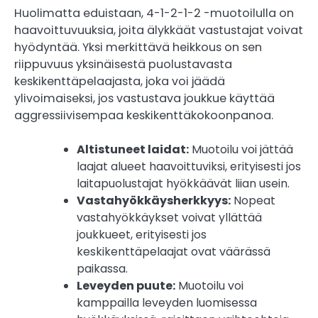
Huolimatta eduistaan, 4-1-2-1-2 -muotoilulla on
haavoittuvuuksia, joita älykkäät vastustajat voivat
hyödyntää. Yksi merkittävä heikkous on sen
riippuvuus yksinäisestä puolustavasta
keskikenttäpelaajasta, joka voi jäädä
ylivoimaiseksi, jos vastustava joukkue käyttää
aggressiivisempaa keskikenttäkokoonpanoa.
Altistuneet laidat:
Muotoilu voi jättää
laajat alueet haavoittuviksi, erityisesti jos
laitapuolustajat hyökkäävät liian usein.
Vastahyökkäysherkkyys:
Nopeat
vastahyökkäykset voivat yllättää
joukkueet, erityisesti jos
keskikenttäpelaajat ovat väärässä
paikassa.
Leveyden puute:
Muotoilu voi
kamppailla leveyden luomisessa