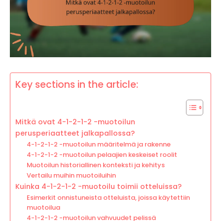
Key sections in the article:
Mitkä ovat 4-1-2-1-2 -muotoilun
perusperiaatteet jalkapallossa?
4-1-2-1-2 -muotoilun määritelmä ja rakenne
4-1-2-1-2 -muotoilun pelaajien keskeiset roolit
Muotoilun historiallinen konteksti ja kehitys
Vertailu muihin muotoiluihin
Kuinka 4-1-2-1-2 -muotoilu toimii otteluissa?
Esimerkit onnistuneista otteluista, joissa käytettiin
muotoilua
4-1-2-1-2 -muotoilun vahvuudet pelissä