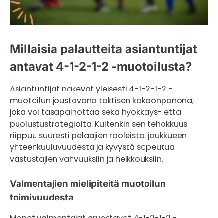
Millaisia palautteita asiantuntijat
antavat 4-1-2-1-2 -muotoilusta?
Asiantuntijat näkevät yleisesti 4-1-2-1-2 -
muotoilun joustavana taktisen kokoonpanona,
joka voi tasapainottaa sekä hyökkäys- että
puolustustrategioita. Kuitenkin sen tehokkuus
riippuu suuresti pelaajien rooleista, joukkueen
yhteenkuuluvuudesta ja kyvystä sopeutua
vastustajien vahvuuksiin ja heikkouksiin.
Valmentajien mielipiteitä muotoilun
toimivuudesta
Monet valmentajat arvostavat 4-1-2-1-2 -