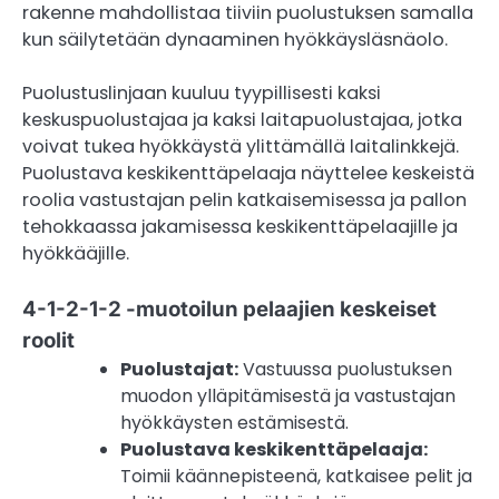
rakenne mahdollistaa tiiviin puolustuksen samalla
kun säilytetään dynaaminen hyökkäysläsnäolo.
Puolustuslinjaan kuuluu tyypillisesti kaksi
keskuspuolustajaa ja kaksi laitapuolustajaa, jotka
voivat tukea hyökkäystä ylittämällä laitalinkkejä.
Puolustava keskikenttäpelaaja näyttelee keskeistä
roolia vastustajan pelin katkaisemisessa ja pallon
tehokkaassa jakamisessa keskikenttäpelaajille ja
hyökkääjille.
4-1-2-1-2 -muotoilun pelaajien keskeiset
roolit
Puolustajat:
Vastuussa puolustuksen
muodon ylläpitämisestä ja vastustajan
hyökkäysten estämisestä.
Puolustava keskikenttäpelaaja:
Toimii käännepisteenä, katkaisee pelit ja