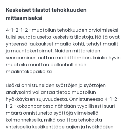
Keskeiset tilastot tehokkuuden
mittaamiseksi
4-1-2-1-2 -muotoilun tehokkuuden arvioimiseksi
tulisi seurata useita keskeisiä tilastoja. Näitä ovat
yhteensä laukaukset maalia kohti, tehdyt maalit
ja muuntokertoimet. Näiden mittareiden
seuraaminen auttaa määrittämään, kuinka hyvin
muotoilu muuttaa pallonhallinnan
maalintekopaikoiksi.
Lisäksi onnistuneiden syöttöjen ja syöttöjen
analysointi voi antaa tietoa muotoilun
hyökkäyksen sujuvuudesta. Onnistuneessa 4-1-2-
1-2 -kokoonpanossa nähdään tyypillisesti suuri
määrä onnistuneita syöttöjä viimeisellä
kolmanneksella, mikä osoittaa tehokasta
yhteispeliä keskikenttäpelaajien ja hyökkääjien