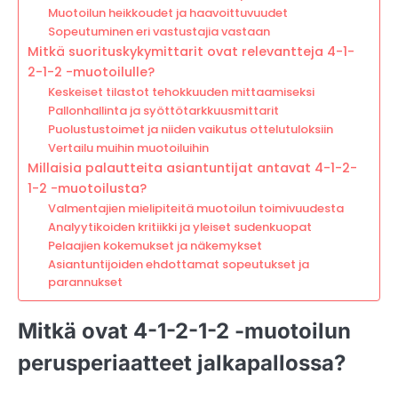
Muotoilun heikkoudet ja haavoittuvuudet
Sopeutuminen eri vastustajia vastaan
Mitkä suorituskykymittarit ovat relevantteja 4-1-
2-1-2 -muotoilulle?
Keskeiset tilastot tehokkuuden mittaamiseksi
Pallonhallinta ja syöttötarkkuusmittarit
Puolustustoimet ja niiden vaikutus ottelutuloksiin
Vertailu muihin muotoiluihin
Millaisia palautteita asiantuntijat antavat 4-1-2-
1-2 -muotoilusta?
Valmentajien mielipiteitä muotoilun toimivuudesta
Analyytikoiden kritiikki ja yleiset sudenkuopat
Pelaajien kokemukset ja näkemykset
Asiantuntijoiden ehdottamat sopeutukset ja
parannukset
Mitkä ovat 4-1-2-1-2 -muotoilun
perusperiaatteet jalkapallossa?