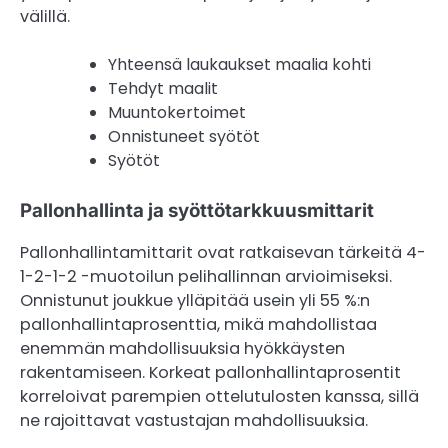
välillä.
Yhteensä laukaukset maalia kohti
Tehdyt maalit
Muuntokertoimet
Onnistuneet syötöt
Syötöt
Pallonhallinta ja syöttötarkkuusmittarit
Pallonhallintamittarit ovat ratkaisevan tärkeitä 4-
1-2-1-2 -muotoilun pelihallinnan arvioimiseksi.
Onnistunut joukkue ylläpitää usein yli 55 %:n
pallonhallintaprosenttia, mikä mahdollistaa
enemmän mahdollisuuksia hyökkäysten
rakentamiseen. Korkeat pallonhallintaprosentit
korreloivat parempien ottelutulosten kanssa, sillä
ne rajoittavat vastustajan mahdollisuuksia.