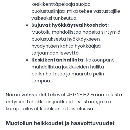
keskikenttäpelaaja suojaa
puolustuslinjaa, mikä tekee vastustajille
vaikeaksi tunkeutua.
Sujuvat hyökkäysvaihtoehdot:
Muotoilu mahdollistaa nopeita siirtymiä
puolustuksesta hyökkäykseen,
hyödyntäen kahta hyökkääjää
tarjoamaan leveyttä.
Keskikentän hallinta:
Kokoonpano
mahdollistaa joukkueiden hallita
pallonhallintaa ja määrätä pelin
tempoa.
Nämä vahvuudet tekevät 4-1-2-1-2 -muotoilusta
erityisen tehokkaan joukkueita vastaan, jotka
kamppailevat keskikenttätaisteluissa.
Muotoilun heikkoudet ja haavoittuvuudet