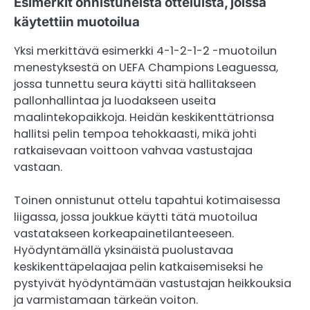
Esimerkit onnistuneista otteluista, joissa
käytettiin muotoilua
Yksi merkittävä esimerkki 4-1-2-1-2 -muotoilun
menestyksestä on UEFA Champions Leaguessa,
jossa tunnettu seura käytti sitä hallitakseen
pallonhallintaa ja luodakseen useita
maalintekopaikkoja. Heidän keskikenttätrionsa
hallitsi pelin tempoa tehokkaasti, mikä johti
ratkaisevaan voittoon vahvaa vastustajaa
vastaan.
Toinen onnistunut ottelu tapahtui kotimaisessa
liigassa, jossa joukkue käytti tätä muotoilua
vastatakseen korkeapainetilanteeseen.
Hyödyntämällä yksinäistä puolustavaa
keskikenttäpelaajaa pelin katkaisemiseksi he
pystyivät hyödyntämään vastustajan heikkouksia
ja varmistamaan tärkeän voiton.