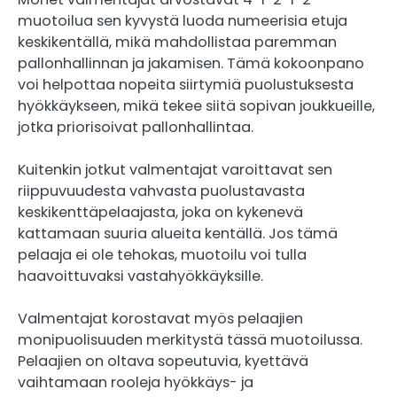
muotoilua sen kyvystä luoda numeerisia etuja
keskikentällä, mikä mahdollistaa paremman
pallonhallinnan ja jakamisen. Tämä kokoonpano
voi helpottaa nopeita siirtymiä puolustuksesta
hyökkäykseen, mikä tekee siitä sopivan joukkueille,
jotka priorisoivat pallonhallintaa.
Kuitenkin jotkut valmentajat varoittavat sen
riippuvuudesta vahvasta puolustavasta
keskikenttäpelaajasta, joka on kykenevä
kattamaan suuria alueita kentällä. Jos tämä
pelaaja ei ole tehokas, muotoilu voi tulla
haavoittuvaksi vastahyökkäyksille.
Valmentajat korostavat myös pelaajien
monipuolisuuden merkitystä tässä muotoilussa.
Pelaajien on oltava sopeutuvia, kyettävä
vaihtamaan rooleja hyökkäys- ja