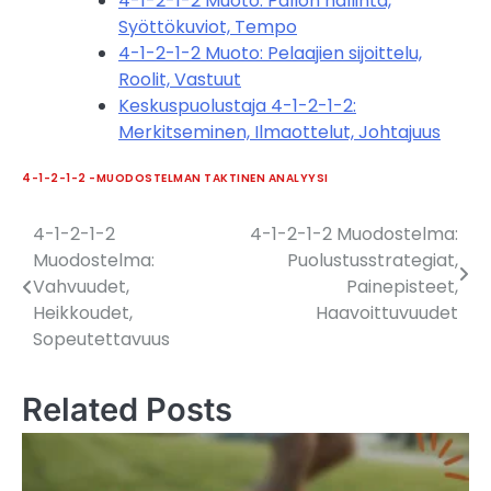
4-1-2-1-2 Muoto: Pallon hallinta,
Syöttökuviot, Tempo
4-1-2-1-2 Muoto: Pelaajien sijoittelu,
Roolit, Vastuut
Keskuspuolustaja 4-1-2-1-2:
Merkitseminen, Ilmaottelut, Johtajuus
4-1-2-1-2 -MUODOSTELMAN TAKTINEN ANALYYSI
4-1-2-1-2
4-1-2-1-2 Muodostelma:
Post
Muodostelma:
Puolustusstrategiat,
navigation
Vahvuudet,
Painepisteet,
Heikkoudet,
Haavoittuvuudet
Sopeutettavuus
Related Posts