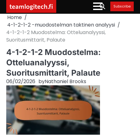
Skip
teamlogitech.fi
Subscribe
to
Home
content
4-1-2-1-2 -muodostelman taktinen analyysi
4-1-2-1-2 Muodostelma: Otteluanalyyssi,
Suoritusmittarit, Palaute
4-1-2-1-2 Muodostelma:
Otteluanalyyssi,
Suoritusmittarit, Palaute
06/02/2026
by
Nathaniel Brooks