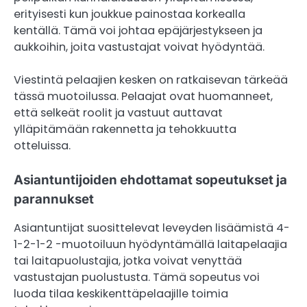
erityisesti kun joukkue painostaa korkealla
kentällä. Tämä voi johtaa epäjärjestykseen ja
aukkoihin, joita vastustajat voivat hyödyntää.
Viestintä pelaajien kesken on ratkaisevan tärkeää
tässä muotoilussa. Pelaajat ovat huomanneet,
että selkeät roolit ja vastuut auttavat
ylläpitämään rakennetta ja tehokkuutta
otteluissa.
Asiantuntijoiden ehdottamat sopeutukset ja
parannukset
Asiantuntijat suosittelevat leveyden lisäämistä 4-
1-2-1-2 -muotoiluun hyödyntämällä laitapelaajia
tai laitapuolustajia, jotka voivat venyttää
vastustajan puolustusta. Tämä sopeutus voi
luoda tilaa keskikenttäpelaajille toimia