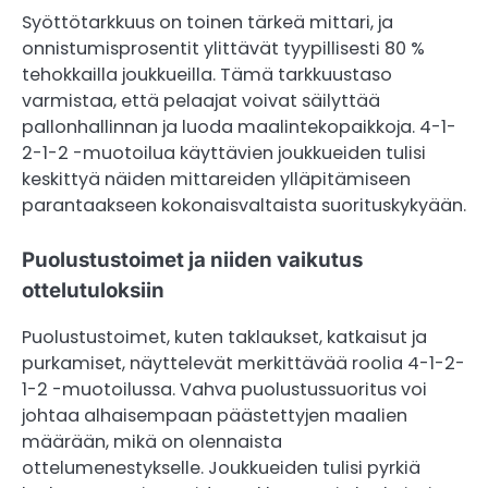
Syöttötarkkuus on toinen tärkeä mittari, ja
onnistumisprosentit ylittävät tyypillisesti 80 %
tehokkailla joukkueilla. Tämä tarkkuustaso
varmistaa, että pelaajat voivat säilyttää
pallonhallinnan ja luoda maalintekopaikkoja. 4-1-
2-1-2 -muotoilua käyttävien joukkueiden tulisi
keskittyä näiden mittareiden ylläpitämiseen
parantaakseen kokonaisvaltaista suorituskykyään.
Puolustustoimet ja niiden vaikutus
ottelutuloksiin
Puolustustoimet, kuten taklaukset, katkaisut ja
purkamiset, näyttelevät merkittävää roolia 4-1-2-
1-2 -muotoilussa. Vahva puolustussuoritus voi
johtaa alhaisempaan päästettyjen maalien
määrään, mikä on olennaista
ottelumenestykselle. Joukkueiden tulisi pyrkiä