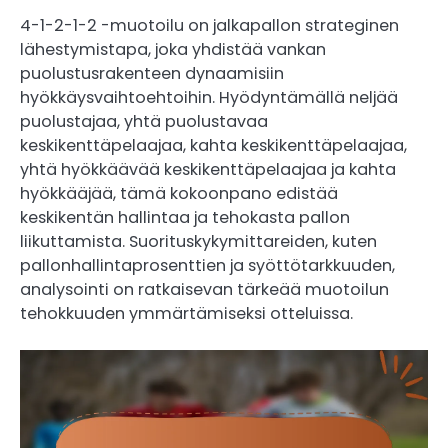
4-1-2-1-2 -muotoilu on jalkapallon strateginen
lähestymistapa, joka yhdistää vankan
puolustusrakenteen dynaamisiin
hyökkäysvaihtoehtoihin. Hyödyntämällä neljää
puolustajaa, yhtä puolustavaa
keskikenttäpelaajaa, kahta keskikenttäpelaajaa,
yhtä hyökkäävää keskikenttäpelaajaa ja kahta
hyökkääjää, tämä kokoonpano edistää
keskikentän hallintaa ja tehokasta pallon
liikuttamista. Suorituskykymittareiden, kuten
pallonhallintaprosenttien ja syöttötarkkuuden,
analysointi on ratkaisevan tärkeää muotoilun
tehokkuuden ymmärtämiseksi otteluissa.