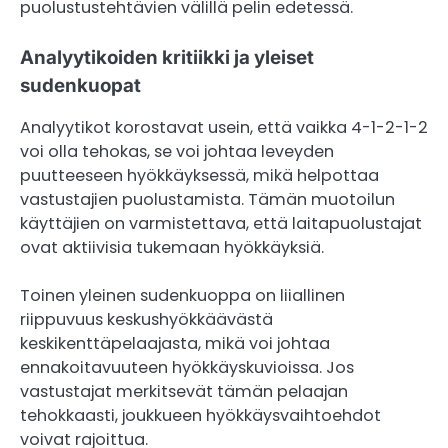
puolustustehtävien välillä pelin edetessä.
Analyytikoiden kritiikki ja yleiset
sudenkuopat
Analyytikot korostavat usein, että vaikka 4-1-2-1-2
voi olla tehokas, se voi johtaa leveyden
puutteeseen hyökkäyksessä, mikä helpottaa
vastustajien puolustamista. Tämän muotoilun
käyttäjien on varmistettava, että laitapuolustajat
ovat aktiivisia tukemaan hyökkäyksiä.
Toinen yleinen sudenkuoppa on liiallinen
riippuvuus keskushyökkäävästä
keskikenttäpelaajasta, mikä voi johtaa
ennakoitavuuteen hyökkäyskuvioissa. Jos
vastustajat merkitsevät tämän pelaajan
tehokkaasti, joukkueen hyökkäysvaihtoehdot
voivat rajoittua.