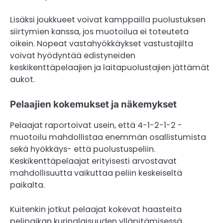
Lisäksi joukkueet voivat kamppailla puolustuksen
siirtymien kanssa, jos muotoilua ei toteuteta
oikein. Nopeat vastahyökkäykset vastustajilta
voivat hyödyntää edistyneiden
keskikenttäpelaajien ja laitapuolustajien jättämät
aukot.
Pelaajien kokemukset ja näkemykset
Pelaajat raportoivat usein, että 4-1-2-1-2 -
muotoilu mahdollistaa enemmän osallistumista
sekä hyökkäys- että puolustuspeliin.
Keskikenttäpelaajat erityisesti arvostavat
mahdollisuutta vaikuttaa peliin keskeiseltä
paikalta.
Kuitenkin jotkut pelaajat kokevat haasteita
pelipaikan kurinalaisuuden ylläpitämisessä,